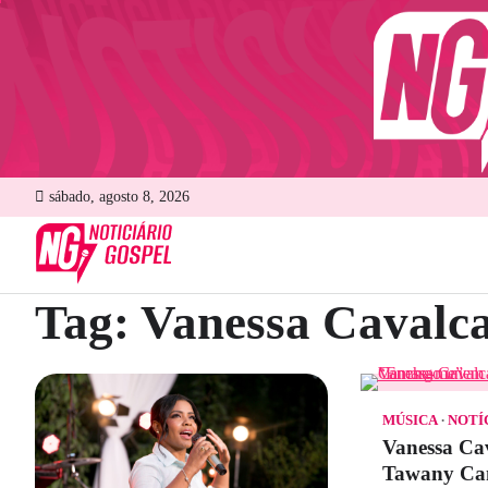
Skip
to
content
sábado, agosto 8, 2026
Tag:
Vanessa Cavalc
MÚSICA
NOTÍ
Vanessa Cav
Tawany Ca