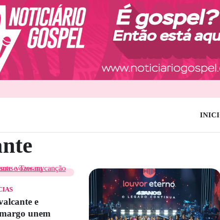
INIC
ante
CIAS
alcante e
margo unem