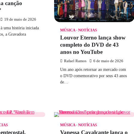
na canção
”
19 de maio de 2026
à uma história iniciada
MÚSICA
NOTÍCIAS
os, a Gravadora
Louvor Eterno lança show
…
completo do DVD de 43
anos no YouTube
Rafael Ramos
6 de maio de 2026
Um ano após retornar ao mercado com
o DVD comemorativo por seus 43 anos
de…
CIAS
MÚSICA
NOTÍCIAS
entecostal,
Vanessa Cavalcante lança o