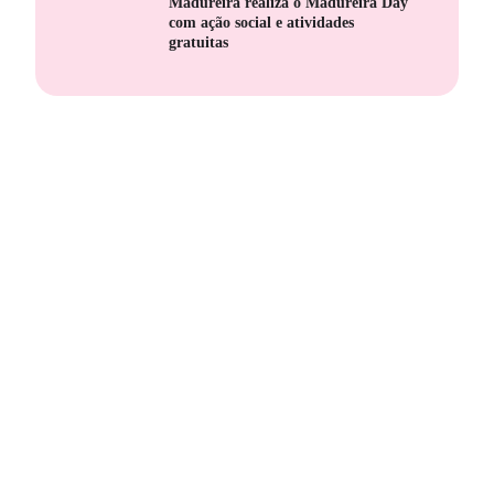
Madureira realiza o Madureira Day
com ação social e atividades
gratuitas