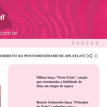
Facebook
Twitter
Google
Linkedin
Pinterest
Instag
Plus
IO
DIRETO AO PONTO
MISSÕES
MÚSICA
PLAYLIST
Milena lança “Perto Estás”, canção
que testemunha a fidelidade de
Deus em tempo de espera
Beatriz Guimarães lança “Princípio
de Tudo” e relembra que a