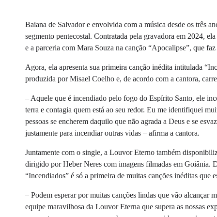
Baiana de Salvador e envolvida com a música desde os três an
segmento pentecostal. Contratada pela gravadora em 2024, ela já
e a parceria com Mara Souza na canção “Apocalipse”, que faz
Agora, ela apresenta sua primeira canção inédita intitulada “In
produzida por Misael Coelho e, de acordo com a cantora, car
– Aquele que é incendiado pelo fogo do Espírito Santo, ele inc
terra e contagia quem está ao seu redor. Eu me identifiquei mu
pessoas se encherem daquilo que não agrada a Deus e se esva
justamente para incendiar outras vidas – afirma a cantora.
Juntamente com o single, a Louvor Eterno também disponibili
dirigido por Heber Neres com imagens filmadas em Goiânia. D
“Incendiados” é só a primeira de muitas canções inéditas que e
– Podem esperar por muitas canções lindas que vão alcançar mu
equipe maravilhosa da Louvor Eterna que supera as nossas exp