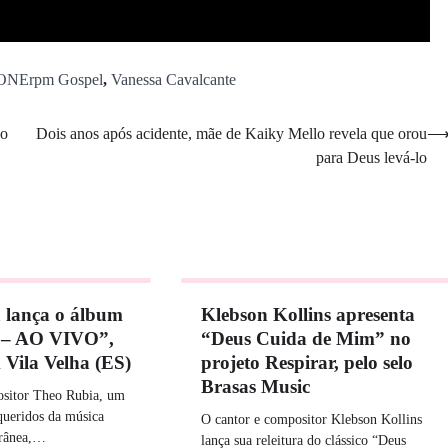
ONErpm Gospel
,
Vanessa Cavalcante
do
Dois anos após acidente, mãe de Kaiky Mello revela que orou
para Deus levá-lo
 lança o álbum
Klebson Kollins apresenta
 – AO VIVO”,
“Deus Cuida de Mim” no
Vila Velha (ES)
projeto Respirar, pelo selo
Brasas Music
ositor Theo Rubia, um
queridos da música
O cantor e compositor Klebson Kollins
orânea,…
lança sua releitura do clássico “Deus