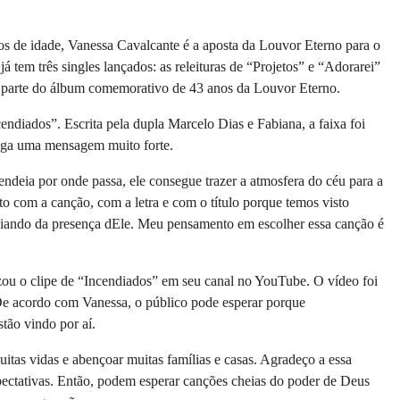
os de idade, Vanessa Cavalcante é a aposta da Louvor Eterno para o
 tem três singles lançados: as releituras de “Projetos” e “Adorarei”
 parte do álbum comemorativo de 43 anos da Louvor Eterno.
cendiados”. Escrita pela dupla Marcelo Dias e Fabiana, a faixa foi
rega uma mensagem muito forte.
endeia por onde passa, ele consegue trazer a atmosfera do céu para a
ito com a canção, com a letra e com o título porque temos visto
ziando da presença dEle. Meu pensamento em escolher essa canção é
zou o clipe de “Incendiados” em seu canal no YouTube. O vídeo foi
e acordo com Vanessa, o público pode esperar porque
stão vindo por aí.
itas vidas e abençoar muitas famílias e casas. Agradeço a essa
ectativas. Então, podem esperar canções cheias do poder de Deus