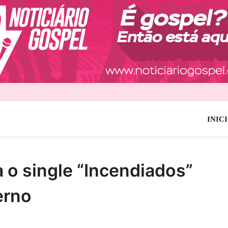
INIC
 o single “Incendiados”
erno