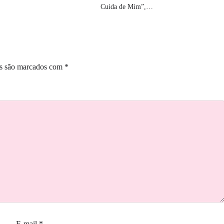
Cuida de Mim”,…
os são marcados com
*
E-mail
*