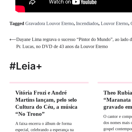
Tagged
Gravadora Louvor Eterno
,
Incendiados
,
Louvor Eterno
,
Navegação
⟵
Dayane Lima regrava o sucesso “Pintor do Mundo”, ao lado 
Pr. Lucas, no DVD de 43 anos da Louvor Eterno
de
Post
#Leia+
Vitória Frozi e André
Theo Rubia
Martins lançam, pelo selo
“Maranata
Cultura do Céu, a música
gravado em 
“No Trono”
O cantor e comp
dos nomes mais 
A faixa encerra o álbum de forma
gospel contemp
especial, celebrando a esperança na