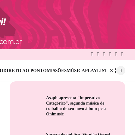
Facebook
Twitter
Google
Linkedin
Pinterest
Instag
Plus
IO
DIRETO AO PONTO
MISSÕES
MÚSICA
PLAYLIST
Asaph apresenta “Imperativo
Categórico”, segunda música de
trabalho de seu novo álbum pela
Onimusic
Sucesso de público, Viradão Gospel