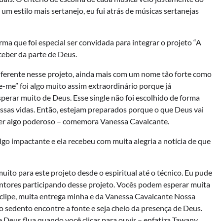
 um estilo mais sertanejo, eu fui atrás de músicas sertanejas
ma que foi especial ser convidada para integrar o projeto “A
ceber da parte de Deus.
iferente nesse projeto, ainda mais com um nome tão forte como
e-me” foi algo muito assim extraordinário porque já
erar muito de Deus. Esse single não foi escolhido de forma
ssas vidas. Então, estejam preparados porque o que Deus vai
ser algo poderoso – comemora Vanessa Cavalcante.
go impactante e ela recebeu com muita alegria a notícia de que
ito para este projeto desde o espiritual até o técnico. Eu pude
 cantores participando desse projeto. Vocês podem esperar muita
lipe, muita entrega minha e da Vanessa Cavalcante Nossa
o sedento encontre a fonte e seja cheio da presença de Deus.
 Deus flua quando você clicar para ouvir – enfatiza Tawany