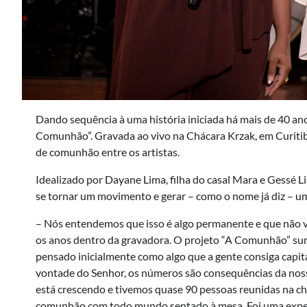
Dando sequência à uma história iniciada há mais de 40 an
Comunhão”. Gravada ao vivo na Chácara Krzak, em Curitib
de comunhão entre os artistas.
Idealizado por Dayane Lima, filha do casal Mara e Gessé L
se tornar um movimento e gerar – como o nome já diz – 
– Nós entendemos que isso é algo permanente e que não v
os anos dentro da gravadora. O projeto “A Comunhão” sur
pensado inicialmente como algo que a gente consiga capi
vontade do Senhor, os números são consequências da nossa
está crescendo e tivemos quase 90 pessoas reunidas na ch
comunhão com todo mundo sentado à mesa. Foi uma experiê