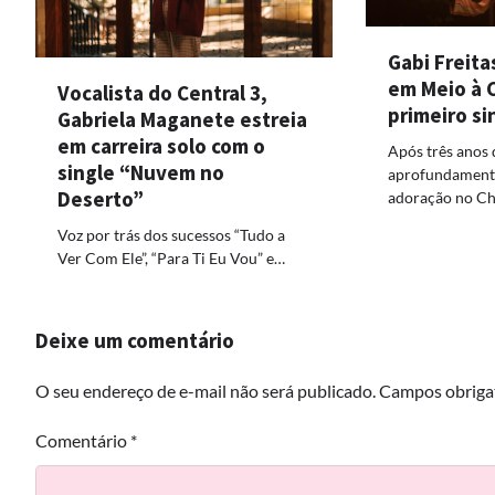
Gabi Freita
em Meio à 
Vocalista do Central 3,
primeiro si
Gabriela Maganete estreia
em carreira solo com o
Após três anos 
single “Nuvem no
aprofundamento
Deserto”
adoração no Ch
Voz por trás dos sucessos “Tudo a
Ver Com Ele”, “Para Ti Eu Vou” e…
Deixe um comentário
O seu endereço de e-mail não será publicado.
Campos obriga
Comentário
*