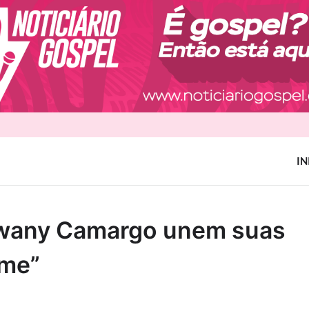
IN
awany Camargo unem suas
-me”