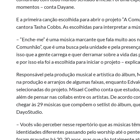
momentos – conta Dayane.
E a primeira canção escolhida para abrir o projeto “A Comu
cantora Tasha Cobbs. As escolhidas para interpretar a m
– “Enche-me” é uma música marcante que fala muito aos n
Comunhão”, que é uma busca pela unidade e pela presenç
isso que a gente carrega e quer derramar sobre a vida das 
e por isso ela foi a escolhida para iniciar o projeto – expli
Responsável pela produção musical e artística do álbum,
na produção e arranjos de algumas faixas, enquanto Edva
selecionadas do projeto. Misael Coelho conta que estudou 
além de pensar nas collabs entre os artistas. De acordo c
chegar às 29 músicas que compõem o setlist do álbum, que 
DayoStudio.
– Vocês vão perceber nesse repertório que as músicas tê
identidades diferentes passando pelo worship até o pente
foram gravadas há 20, 30 anos, mas que são totalmente atu