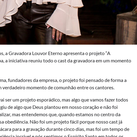
os, a Gravadora Louvor Eterno apresenta o projeto “A
a, a iniciativa reuniu todo o cast da gravadora em um momento
ima, fundadores da empresa, o projeto foi pensado de forma a
um verdadeiro momento de comunhão entre os cantores.
ai ser um projeto esporádico, mas algo que vamos fazer todos
giu de algo que Deus plantou em nosso coração e não foi
talizar, mas entendemos que, quando estamos no centro da
 obediência. Não foi um projeto fácil porque nosso cast já
ácara para a gravação durante cinco dias, mas foi um tempo de
ncia incrível e nós sentimos o Espírito Santo em todos os