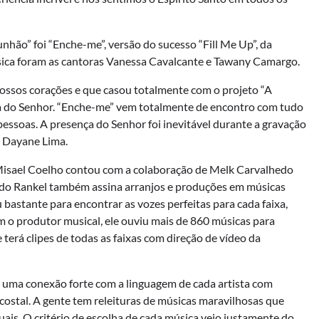
nhão” foi “Enche-me”, versão do sucesso “Fill Me Up”, da
úsica foram as cantoras Vanessa Cavalcante e Tawany Camargo.
ossos corações e que casou totalmente com o projeto “A
a do Senhor. “Enche-me” vem totalmente de encontro com tudo
pessoas. A presença do Senhor foi inevitável durante a gravação
ca Dayane Lima.
 Misael Coelho contou com a colaboração de Melk Carvalhedo
ldo Rankel também assina arranjos e produções em músicas
bastante para encontrar as vozes perfeitas para cada faixa,
om o produtor musical, ele ouviu mais de 860 músicas para
terá clipes de todas as faixas com direção de vídeo da
m uma conexão forte com a linguagem de cada artista com
costal. A gente tem releituras de músicas maravilhosas que
ais. O critério de escolha de cada música veio justamente do