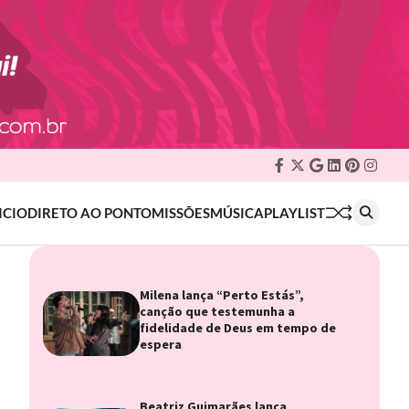
Facebook
Twitter
Google
Linkedin
Pinteres
Insta
Plus
ICIO
DIRETO AO PONTO
MISSÕES
MÚSICA
PLAYLIST
Milena lança “Perto Estás”,
canção que testemunha a
fidelidade de Deus em tempo de
espera
Beatriz Guimarães lança