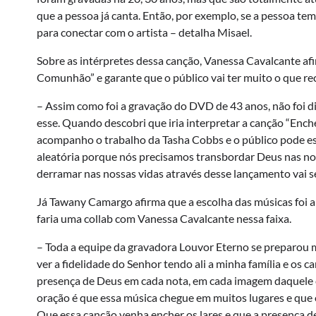
que a pessoa já canta. Então, por exemplo, se a pessoa tem
para conectar com o artista – detalha Misael.
Sobre as intérpretes dessa canção, Vanessa Cavalcante afir
Comunhão” e garante que o público vai ter muito o que re
– Assim como foi a gravação do DVD de 43 anos, não foi d
esse. Quando descobri que iria interpretar a canção “Ench
acompanho o trabalho da Tasha Cobbs e o público pode esp
aleatória porque nós precisamos transbordar Deus nas no
derramar nas nossas vidas através desse lançamento vai 
Já Tawany Camargo afirma que a escolha das músicas foi al
faria uma collab com Vanessa Cavalcante nessa faixa.
– Toda a equipe da gravadora Louvor Eterno se preparou mu
ver a fidelidade do Senhor tendo ali a minha família e os
presença de Deus em cada nota, em cada imagem daquele c
oração é que essa música chegue em muitos lugares e que 
Que essa canção venha encher os lares e que a presença de