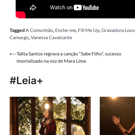
Tagged
A Comunhão
,
Enche-me
,
Fill Me Up
,
Gravadora Louv
Camargo
,
Vanessa Cavalcante
Navegação
⟵
Talita Santos regrava a canção “Sabe Filho”, sucesso
imortalizado na voz de Mara Lima
de
Post
#Leia+