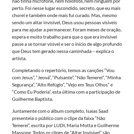
não tinha microfone, nem holofote, nem ninguém por
perto. Foi nesse lugar escondido, secreto, que eu mais
chorei e também onde mais fui curado. Mas, mesmo
sendo um altar invisível, Deus usou pessoas visíveis
para me ajudar a permanecer. Foram meses de oração,
espera e muito trabalho para que o que era invisível
passe a se tornar visível e ser o início de algo profundo
que Deus tem gerado nessa caminhada – explica o
artista.
Completando o repertório, temos as canções “Vou
com Jesus”, “Jeová”, “Pulsante”, “Não Temerei”, “Minha
Segurança”, “Alto Refúgio”, “Vejo em Teus Olhos” e
“Como Eu Poderia”, esta última com a participação de
Guilherme Baptista.
Juntamente com o álbum completo, Isaias Saad
presenteia o público com o clipe da faixa “Não
Temerei”, escrita por LUDI, Maria Motta e Guilherme
Massone. Todos os clipes de “Altar Invisível” são