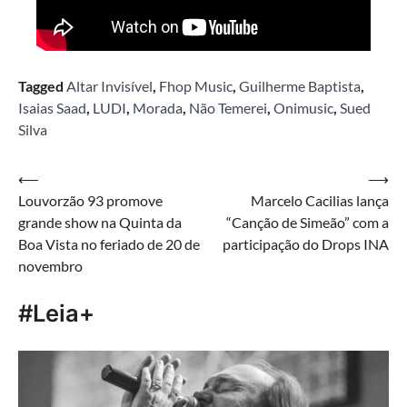
Tagged
Altar Invisível
,
Fhop Music
,
Guilherme Baptista
,
Isaias Saad
,
LUDI
,
Morada
,
Não Temerei
,
Onimusic
,
Sued
Silva
Navegação
⟵
⟶
Louvorzão 93 promove
Marcelo Cacilias lança
de
grande show na Quinta da
“Canção de Simeão” com a
Post
Boa Vista no feriado de 20 de
participação do Drops INA
novembro
#Leia+