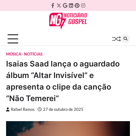
Skip
Facebook
Twitter
Google
Linkedin
Pinterest
Instagram
to
Plus
content
MÚSICA
NOTÍCIAS
Isaias Saad lança o aguardado
álbum “Altar Invisível” e
apresenta o clipe da canção
“Não Temerei”
Rafael Ramos
27 de outubro de 2025