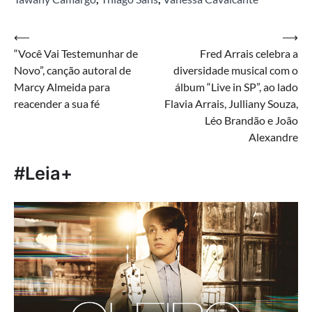
Navegação
⟵
⟶
“Você Vai Testemunhar de
Fred Arrais celebra a
de
Novo”, canção autoral de
diversidade musical com o
Post
Marcy Almeida para
álbum “Live in SP”, ao lado
reacender a sua fé
Flavia Arrais, Julliany Souza,
Léo Brandão e João
Alexandre
#Leia+