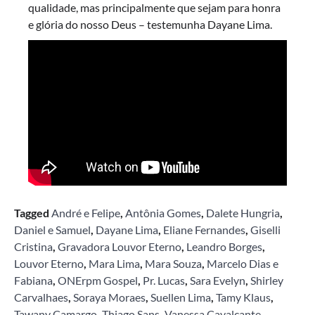
qualidade, mas principalmente que sejam para honra
e glória do nosso Deus – testemunha Dayane Lima.
Tagged
André e Felipe
,
Antônia Gomes
,
Dalete Hungria
,
Daniel e Samuel
,
Dayane Lima
,
Eliane Fernandes
,
Giselli
Cristina
,
Gravadora Louvor Eterno
,
Leandro Borges
,
Louvor Eterno
,
Mara Lima
,
Mara Souza
,
Marcelo Dias e
Fabiana
,
ONErpm Gospel
,
Pr. Lucas
,
Sara Evelyn
,
Shirley
Carvalhaes
,
Soraya Moraes
,
Suellen Lima
,
Tamy Klaus
,
Tawany Camargo
,
Thiago Sans
,
Vanessa Cavalcante