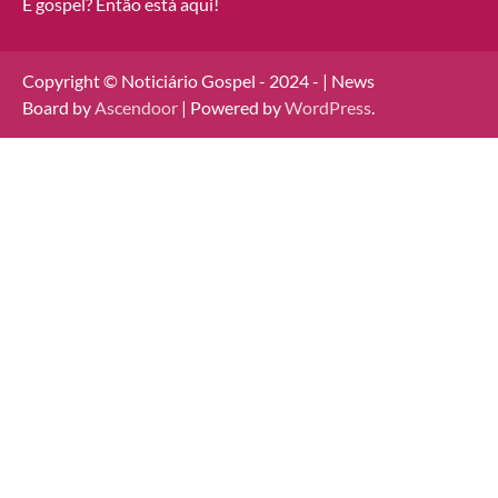
É gospel? Então está aqui!
Copyright © Noticiário Gospel - 2024 - | News
Board by
Ascendoor
| Powered by
WordPress
.