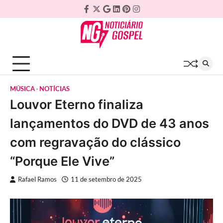
Skip
Facebook
Twitter
Google
Linkedin
Pinterest
Instagram
to
Plus
content
MÚSICA
NOTÍCIAS
Louvor Eterno finaliza
lançamentos do DVD de 43 anos
com regravação do clássico
“Porque Ele Vive”
Rafael Ramos
11 de setembro de 2025