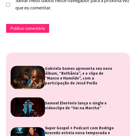
Salvar meus dados neste navegador para a próxima vez
que eu comentar.
Gabriela Gomes apresenta seu novo
álbum, “Bethânia”, e o clipe de
“Manso e Humilde”, com a
participação de Jessé Perão
Samuel Eleoterio lança o single e
videoclipe de “Vai na Marcha”
Super Gospel + Podcast com Rodrigo
Azevedo estreia nova temporada e