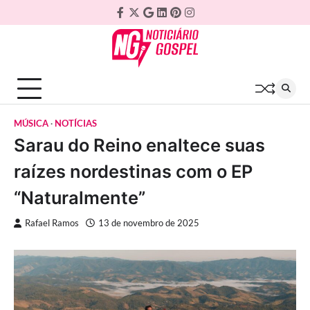
Skip
Facebook
Twitter
Google
Linkedin
Pinterest
Instagram
to
Plus
content
MÚSICA
NOTÍCIAS
Sarau do Reino enaltece suas
raízes nordestinas com o EP
“Naturalmente”
Rafael Ramos
13 de novembro de 2025