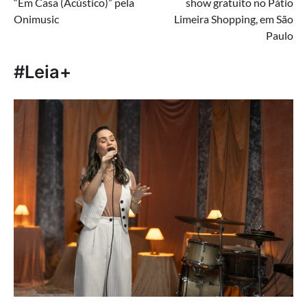
“Em Casa (Acústico)” pela
show gratuito no Pátio
Post
Onimusic
Limeira Shopping, em São
Paulo
#Leia+