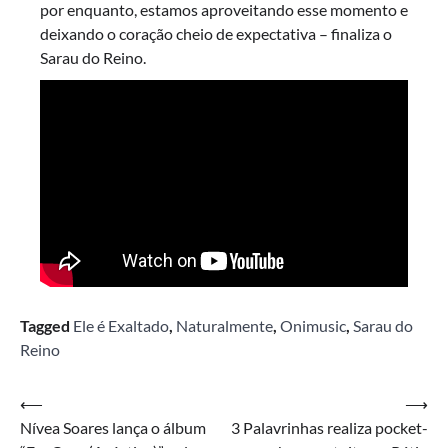
por enquanto, estamos aproveitando esse momento e
deixando o coração cheio de expectativa – finaliza o
Sarau do Reino.
Tagged
Ele é Exaltado
,
Naturalmente
,
Onimusic
,
Sarau do
Reino
Navegação
⟵
⟶
Nívea Soares lança o álbum
3 Palavrinhas realiza pocket-
de