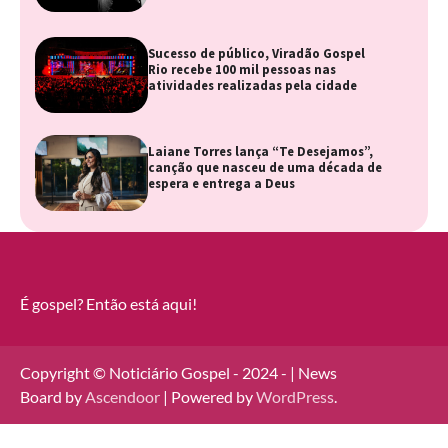
Sucesso de público, Viradão Gospel
Rio recebe 100 mil pessoas nas
atividades realizadas pela cidade
Laiane Torres lança “Te Desejamos”,
canção que nasceu de uma década de
espera e entrega a Deus
É gospel? Então está aqui!
Copyright © Noticiário Gospel - 2024 - | News
Board by
Ascendoor
| Powered by
WordPress
.