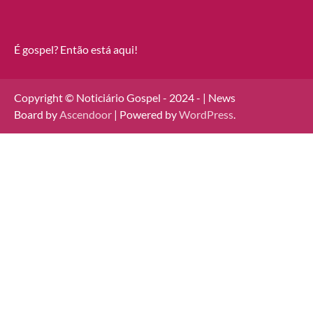
É gospel? Então está aqui!
Copyright © Noticiário Gospel - 2024 - | News
Board by
Ascendoor
| Powered by
WordPress
.