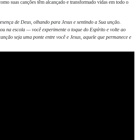
 como suas canções têm alcançado e transformado vidas em todo o
 presença de Deus, olhando para Jesus e sentindo a Sua unção.
u na escola — você experimente o toque do Espírito e volte ao
canção seja uma ponte entre você e Jesus, aquele que permanece e