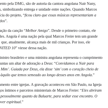
ento pela DMG, são de autoria da cantora angolana Nair Nany,
, simbolizando entrega e unidade entre nações. Quando Marcos
ia do projeto, “
ficou claro que essas músicas representariam a
idos
”.
ação da canção “
Melhor Amigo
”. Desde o primeiro contato, ele
 eles. Angola é uma nação pela qual Marcos Freire tem um grande
que, atualmente, alcança mais de mil crianças. Por isso, ele
NITED 10
” viesse dessa nação.
nistro brasileiro e uma ministra angolana representa o cumprimento
juntas um altar de adoração a Deus: “
Convidamos a Nair para
Mim’. Guiada por Deus, ela disse ‘sim’ com o coração cheio de
 àquilo que temos semeado ao longo desses anos em Angola
.”
mento entre igrejas. A gravação aconteceu em São Paulo, na Igreja
s íntimos e parceiros ministeriais de Marcos Freire: “
Eles abriram
 pessoalmente quanto da Baluarte, para sediar esse encontro. O
ver espiritual
.”