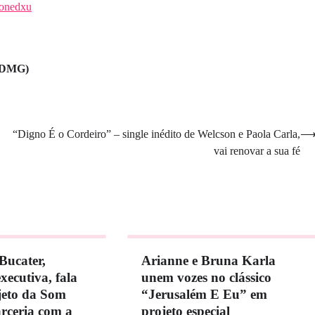
ionedxu
 (DMG)
“Digno É o Cordeiro” – single inédito de Welcson e Paola Carla,
vai renovar a sua fé
Bucater,
Arianne e Bruna Karla
xecutiva, fala
unem vozes no clássico
jeto da Som
“Jerusalém E Eu” em
rceria com a
projeto especial