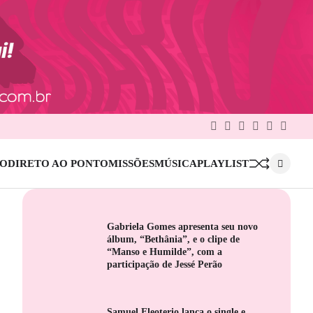
Facebook
Twitter
Google
Linkedin
Pinterest
Instag
Plus
IO
DIRETO AO PONTO
MISSÕES
MÚSICA
PLAYLIST
Gabriela Gomes apresenta seu novo
álbum, “Bethânia”, e o clipe de
“Manso e Humilde”, com a
participação de Jessé Perão
Samuel Eleoterio lança o single e