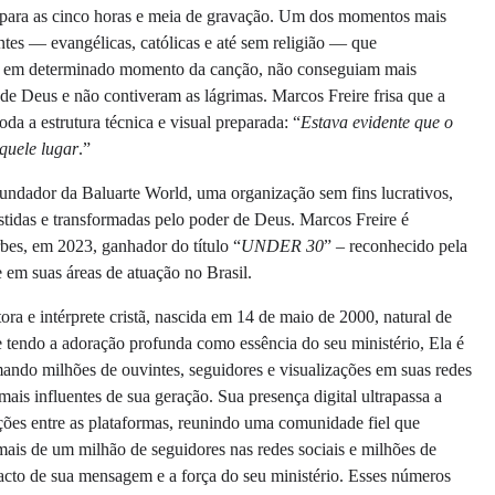
s para as cinco horas e meia de gravação. Um dos momentos mais
ntes — evangélicas, católicas e até sem religião — que
e, em determinado momento da canção, não conseguiam mais
de Deus e não contiveram as lágrimas. Marcos Freire frisa que a
da a estrutura técnica e visual preparada: “
Estava evidente que o
quele lugar
.”
 fundador da Baluarte World, uma organização sem fins lucrativos,
tidas e transformadas pelo poder de Deus. Marcos Freire é
bes, em 2023, ganhador do título “
UNDER 30
” – reconhecido pela
e em suas áreas de atuação no Brasil.
ora e intérprete cristã, nascida em 14 de maio de 2000, natural de
tendo a adoração profunda como essência do seu ministério, Ela é
ndo milhões de ouvintes, seguidores e visualizações em suas redes
ais influentes de sua geração. Sua presença digital ultrapassa a
ções entre as plataformas, reunindo uma comunidade fiel que
s de um milhão de seguidores nas redes sociais e milhões de
acto de sua mensagem e a força do seu ministério. Esses números