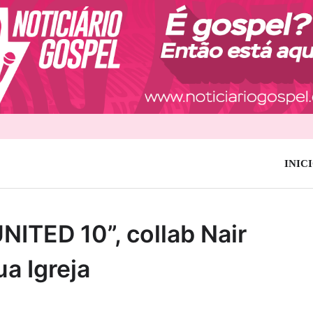
INIC
UNITED 10”, collab Nair
a Igreja