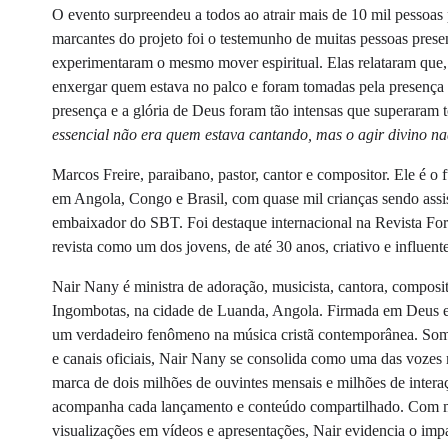
O evento surpreendeu a todos ao atrair mais de 10 mil pessoa
marcantes do projeto foi o testemunho de muitas pessoas prese
experimentaram o mesmo mover espiritual. Elas relataram qu
enxergar quem estava no palco e foram tomadas pela presença 
presença e a glória de Deus foram tão intensas que superaram to
essencial não era quem estava cantando, mas o agir divino na
Marcos Freire, paraibano, pastor, cantor e compositor. Ele é o
em Angola, Congo e Brasil, com quase mil crianças sendo assis
embaixador do SBT. Foi destaque internacional na Revista For
revista como um dos jovens, de até 30 anos, criativo e influent
Nair Nany é ministra de adoração, musicista, cantora, composit
Ingombotas, na cidade de Luanda, Angola. Firmada em Deus e 
um verdadeiro fenômeno na música cristã contemporânea. Soma
e canais oficiais, Nair Nany se consolida como uma das vozes m
marca de dois milhões de ouvintes mensais e milhões de intera
acompanha cada lançamento e conteúdo compartilhado. Com mai
visualizações em vídeos e apresentações, Nair evidencia o imp