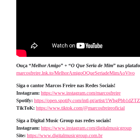
Ouça “
Melhor Amigo
” + “
O Que Seria de Mim
” nas plataf
marcosfreire.lnk.to/MelhorAmigoOQueSeriadeMimAoVivo
Siga o cantor Marcos Freire nas Redes Sociais!
Instagram:
https://www.instagram.com/marcosfreire
Spotify:
https://open.spotify.com/intl-pt/artist/1WhgPbb1d
TikToK:
https://www.tiktok.com/@marcosfreireoficial
Siga a Digital Music Group nas redes sociais!
Instagram:
https://www.instagram.com/digitalmusicgroup
Site:
https://www.digitalmusicgroup.com.br