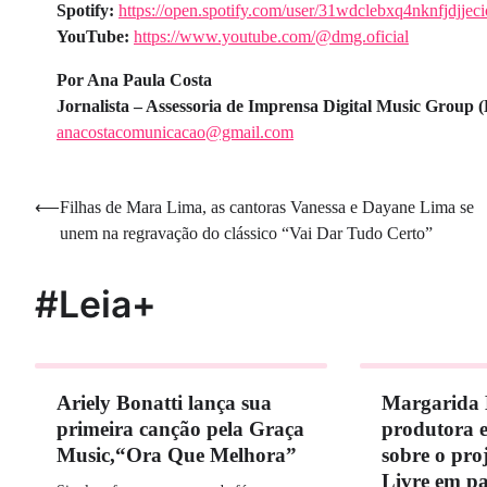
Spotify:
https://open.spotify.com/user/31wdclebxq4nknfjdjjec
YouTube:
https://www.youtube.com/@dmg.oficial
Por Ana Paula Costa
Jornalista – Assessoria de Imprensa Digital Music Group
anacostacomunicacao@gmail.com
Navegação
⟵
Filhas de Mara Lima, as cantoras Vanessa e Dayane Lima se
unem na regravação do clássico “Vai Dar Tudo Certo”
de
Post
#Leia+
Ariely Bonatti lança sua
Margarida 
primeira canção pela Graça
produtora e
Music,“Ora Que Melhora”
sobre o pro
Livre em pa