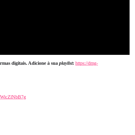
ormas digitais. Adicione à sua
playlist
:
https://dmg-
ZTZWicZlNbB7g