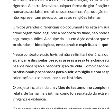
rigorosa. A narrativa evita qualquer forma de glorificaçã
humanas, sociais e morais dessas escolhas. A produção ta
não representam povos, culturas ou religiões inteiras.
Um dos grandes diferenciais do documentário está em sua
crime organizado, segundo a proposta do filme, não pode
segurança pública. A equipe da Luz em Ação destaca que e
profundas — ideológicas, emocionais e espirituais — que
Nesse contexto,
Pacto Invisível
não se limita à denúncia o
alcançar e discipular pessoas presas a essa teia clandesti
real de redenção e reconstrução de vida
. Como desdobra
profissionais preparados para ouvir, em sigilo e com res
orientação ou compartilhar suas histórias.
O projeto inclui ainda um
vídeo de testemunho complem
relata, de forma mais íntima, como foi resgatado do extr
vingança e violência.
Com entrevistas de especialistas internacionais em terrori