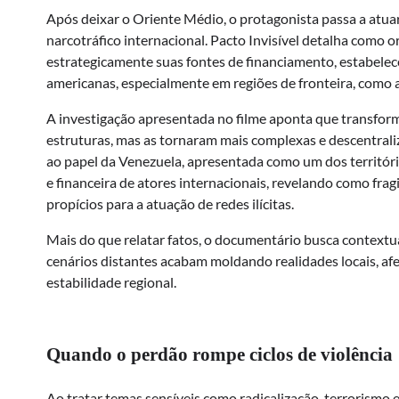
Após deixar o Oriente Médio, o protagonista passa a atuar
narcotráfico internacional. Pacto Invisível detalha como o
estrategicamente suas fontes de financiamento, estabele
americanas, especialmente em regiões de fronteira, como a t
A investigação apresentada no filme aponta que transfor
estruturas, mas as tornaram mais complexas e descentrali
ao papel da Venezuela, apresentada como um dos territórios
e financeira de atores internacionais, revelando como frag
propícios para a atuação de redes ilícitas.
Mais do que relatar fatos, o documentário busca context
cenários distantes acabam moldando realidades locais, a
estabilidade regional.
Quando o perdão rompe ciclos de violência
Ao tratar temas sensíveis como radicalização, terrorismo e