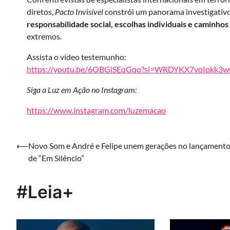
diretos,
Pacto Invisível
constrói um panorama investigativo
responsabilidade social, escolhas individuais e caminho
extremos.
Assista o vídeo testemunho:
https://youtu.be/6OBGiSEqGqo?si=WRDYKX7vqIpkk3
Siga a Luz em Ação no Instagram:
https://www.instagram.com/luzemacao
Navegação
⟵
Novo Som e André e Felipe unem gerações no lançament
de “Em Silêncio”
de
Post
#Leia+