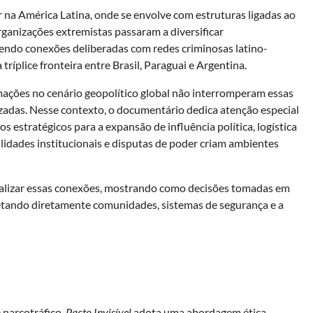
 na América Latina, onde se envolve com estruturas ligadas ao
rganizações extremistas passaram a diversificar
cendo conexões deliberadas com redes criminosas latino-
ríplice fronteira entre Brasil, Paraguai e Argentina.
mações no cenário geopolítico global não interromperam essas
zadas. Nesse contexto, o documentário dedica atenção especial
 estratégicos para a expansão de influência política, logística
ilidades institucionais e disputas de poder criam ambientes
ualizar essas conexões, mostrando como decisões tomadas em
fetando diretamente comunidades, sistemas de segurança e a
 narcotráfico,
Pacto Invisível
adota uma abordagem ética