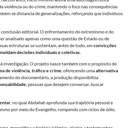
o da violência ou do crime, mantendo o foco nas consequências
mbém se distancia de generalizações, reforçando que indivíduos
 conclusão editorial. O enfrentamento do extremismo e do
 ser analisado apenas como uma questão de Estado ou de
ssas estruturas se sustentam, antes de tudo, em
convicções
 moldam decisões individuais e coletivas
.
u à investigação. O projeto nasce também com o propósito de
na de violência, tráfico e crime
, oferecendo uma
alternativa
mento do documentário, a produção disponibiliza
ponsabilidade
, pessoas que desejem conversar, buscar
entar
, no qual Abdallah aprofunda sua trajetória pessoal e
emismo por meio do Evangelho, rompendo com ciclos de ódio,
smo, geopolítica e história islâmica, aliadas a testemunhos