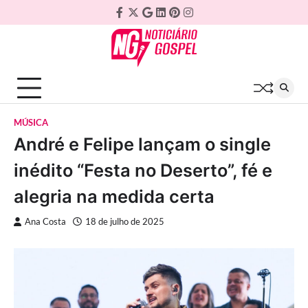
Skip
Facebook
Twitter
Google
Linkedin
Pinterest
Instagram
to
Plus
content
MÚSICA
André e Felipe lançam o single
inédito “Festa no Deserto”, fé e
alegria na medida certa
Ana Costa
18 de julho de 2025