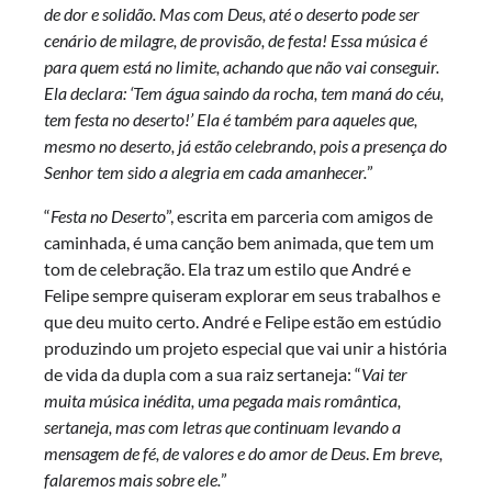
de dor e solidão. Mas com Deus, até o deserto pode ser
cenário de milagre, de provisão, de festa! Essa música é
para quem está no limite, achando que não vai conseguir.
Ela declara: ‘Tem água saindo da rocha, tem maná do céu,
tem festa no deserto!’
Ela é também para aqueles que,
mesmo no deserto, já estão celebrando, pois a presença do
Senhor tem sido a alegria em cada amanhecer.
”
“
Festa no Deserto
”, escrita em parceria com amigos de
caminhada, é uma canção bem animada, que tem um
tom de celebração. Ela traz um estilo que André e
Felipe sempre quiseram explorar em seus trabalhos e
que deu muito certo. André e Felipe estão em estúdio
produzindo um projeto especial que vai unir a história
de vida da dupla com a sua raiz sertaneja: “
Vai ter
muita música inédita, uma pegada mais romântica,
sertaneja, mas com letras que continuam levando a
mensagem de fé, de valores e do amor de Deus
.
Em breve,
falaremos mais sobre ele.
”