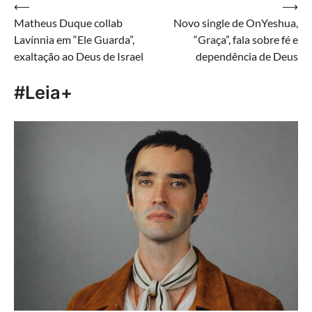
Navegação
⟵
⟶
Matheus Duque collab
Novo single de OnYeshua,
de
Lavínnia em “Ele Guarda”,
“Graça”, fala sobre fé e
Post
exaltação ao Deus de Israel
dependência de Deus
#Leia+