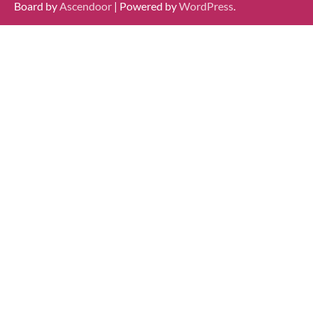
Board by
Ascendoor
| Powered by
WordPress
.