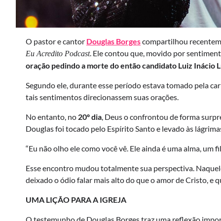
O pastor e cantor
Douglas Borges
compartilhou recentem
. Ele contou que, movido por sentimen
Eu Acredito Podcast
oração pedindo a morte do então candidato Luiz Inácio Lu
Segundo ele, durante esse período estava tomado pela carna
tais sentimentos direcionassem suas orações.
No entanto, no
20º dia
, Deus o confrontou de forma surpre
Douglas foi tocado pelo Espírito Santo e levado às lágrima
“Eu não olho ele como você vê. Ele ainda é uma alma, um fi
Esse encontro mudou totalmente sua perspectiva. Naquel
deixado o ódio falar mais alto do que o amor de Cristo, e 
UMA LIÇÃO PARA A IGREJA
O testemunho de Douglas Borges traz uma reflexão import