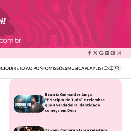
Facebook
Twitter
Google
Linkedin
Pinteres
Insta
Plus
ICIO
DIRETO AO PONTO
MISSÕES
MÚSICA
PLAYLIST
Beatriz Guimarães lança
“Princípio de Tudo” e relembra
que a verdadeira identidade
começa em Deus
Tawany Camargo lança releitura