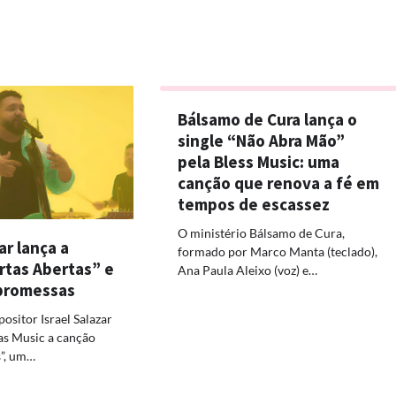
Bálsamo de Cura lança o
single “Não Abra Mão”
pela Bless Music: uma
canção que renova a fé em
tempos de escassez
O ministério Bálsamo de Cura,
ar lança a
formado por Marco Manta (teclado),
rtas Abertas” e
Ana Paula Aleixo (voz) e…
 promessas
ositor Israel Salazar
as Music a canção
s”, um…