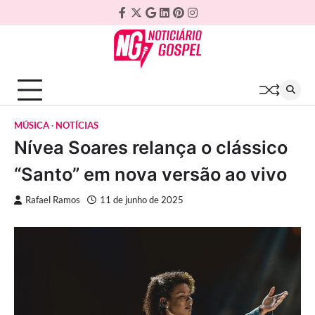
Skip
Facebook
Twitter
Google
Linkedin
Pinterest
Instagram
to
Plus
content
MÚSICA
NOTÍCIAS
Nívea Soares relança o clássico
“Santo” em nova versão ao vivo
Rafael Ramos
11 de junho de 2025