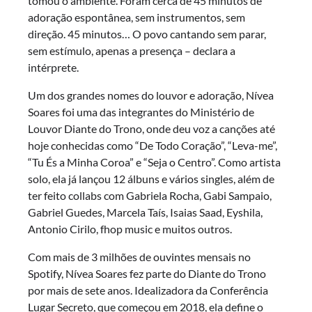
tomou o ambiente. Foram cerca de 45 minutos de
adoração espontânea, sem instrumentos, sem
direção. 45 minutos… O povo cantando sem parar,
sem estímulo, apenas a presença – declara a
intérprete.
Um dos grandes nomes do louvor e adoração, Nívea
Soares foi uma das integrantes do Ministério de
Louvor Diante do Trono, onde deu voz a canções até
hoje conhecidas como “De Todo Coração”, “Leva-me”,
“Tu És a Minha Coroa” e “Seja o Centro”. Como artista
solo, ela já lançou 12 álbuns e vários singles, além de
ter feito collabs com Gabriela Rocha, Gabi Sampaio,
Gabriel Guedes, Marcela Taís, Isaias Saad, Eyshila,
Antonio Cirilo, fhop music e muitos outros.
Com mais de 3 milhões de ouvintes mensais no
Spotify, Nívea Soares fez parte do Diante do Trono
por mais de sete anos. Idealizadora da Conferência
Lugar Secreto, que começou em 2018, ela define o