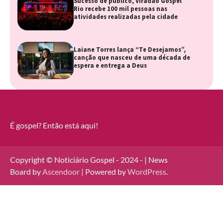
Sucesso de público, Viradão Gospel
Rio recebe 100 mil pessoas nas
atividades realizadas pela cidade
Laiane Torres lança “Te Desejamos”,
canção que nasceu de uma década de
espera e entrega a Deus
É gospel? Então está aqui!
Copyright © Noticiário Gospel - 2024 - | News
Board by
Ascendoor
| Powered by
WordPress
.