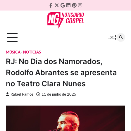
Skip
Facebook
Twitter
Google
Linkedin
Pinterest
Instagram
to
Plus
content
MÚSICA
NOTÍCIAS
RJ: No Dia dos Namorados,
Rodolfo Abrantes se apresenta
no Teatro Clara Nunes
Rafael Ramos
11 de junho de 2025