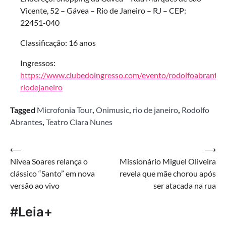
Vicente, 52 – Gávea – Rio de Janeiro – RJ – CEP:
22451-040
Classificação: 16 anos
Ingressos:
https://www.clubedoingresso.com/evento/rodolfoabrantes
riodejaneiro
Tagged
Microfonia Tour
,
Onimusic
,
rio de janeiro
,
Rodolfo
Abrantes
,
Teatro Clara Nunes
Navegação
⟵
⟶
Nívea Soares relança o
Missionário Miguel Oliveira
de
clássico “Santo” em nova
revela que mãe chorou após
Post
versão ao vivo
ser atacada na rua
#Leia+