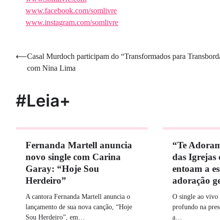
www.facebook.com/somlivre
www.instagram.com/somlivre
Navegação
⟵
Casal Murdoch participam do “Transformados para Transbord
com Nina Lima
de
Post
#Leia+
Fernanda Martell anuncia
“Te Adoram
novo single com Carina
das Igrejas
Garay: “Hoje Sou
entoam a es
Herdeiro”
adoração g
A cantora Fernanda Martell anuncia o
O single ao viv
lançamento de sua nova canção, “Hoje
profundo na pres
Sou Herdeiro”, em…
a…