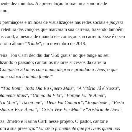
mente dez minutos. A apresentação trouxe uma sonoridade
ano.
 premiações e milhões de visualizações nas redes sociais e
players
a releitura das canções que marcaram sua carreira, trazendo também
is coral, a mesma de quando ele começou sua carreira. Esse é o seu
 foi o álbum “
Tríade
”, em novembro de 2019.
ra, Ton Carfi decidiu dar ‘360 graus’ no que tange ao seu
lizando o passado; cantou os maiores sucessos da carreira
Completei 20 anos com muita alegria e gratidão a Deus, o que
ou e coloca à minha frente!
”
 “
Tão Bom
”,
Todo Dia Eu Quero Mais
”, “
A Vitória Já é Nossa
”,
nitamente Mais
”, “
Último da Fila
”, “
Porque Eu Te Amei
”,
Pra Mim
”, “
Tocou-me
”, “
Deus Vai Cumprir
”, “
Joquebede
”, “
Festa
staurar Esse Amor
”, “
Cristo Vive Em Mim
” e “
História de Davi
”.
za, 2metro e Karina Carfi nesse projeto. O pastor, cantor e
om a sua presença: “
Eu creio firmemente que foi Deus quem nos