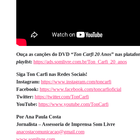
Ouça as canções do DVD “
Ton Carfi 20 Anos
”
nas platafo
playlis
t:
https://ads.somlivre.com.br/Ton_Carfi_20_anos
Siga Ton Carfi nas Redes Sociais!
Instagram:
https://www.instagram.com/toncarfi
Facebook:
https://www.facebook.com/toncarfioficial
Twitter:
https://twitter.com/TonCarfi
YouTube:
https://www.youtube.com/TonCarfi
Por Ana Paula Costa
Jornalista – Assessoria de Imprensa Som Livre
anacostacomunicacao@gmail.com
www.somlivre.com