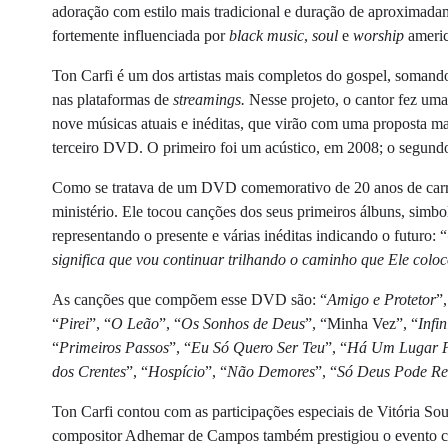
adoração com estilo mais tradicional e duração de aproximada
fortemente influenciada por
black music
,
soul
e
worship
americ
Ton Carfi é um dos artistas mais completos do gospel, somando
nas plataformas de
streamings.
Nesse projeto, o cantor fez um
nove músicas atuais e inéditas, que virão com uma proposta ma
terceiro DVD. O primeiro foi um acústico, em 2008; o segundo
Como se tratava de um DVD comemorativo de 20 anos de carrei
ministério. Ele tocou canções dos seus primeiros álbuns, simbo
representando o presente e várias inéditas indicando o futuro: “
significa que vou continuar trilhando o caminho que Ele coloc
As canções que compõem esse DVD são: “
Amigo e Protetor
”,
“
Pirei
”, “
O Leão
”, “
Os Sonhos de Deus
”, “Minha Vez”, “
Infi
“
Primeiros Passos
”, “
Eu Só Quero Ser Teu
”, “
Há Um Lugar 
dos Crentes
”, “
Hospício
”, “
Não Demores
”, “
Só Deus Pode Re
Ton Carfi contou com as participações especiais de Vitória Sou
compositor Adhemar de Campos também prestigiou o evento c