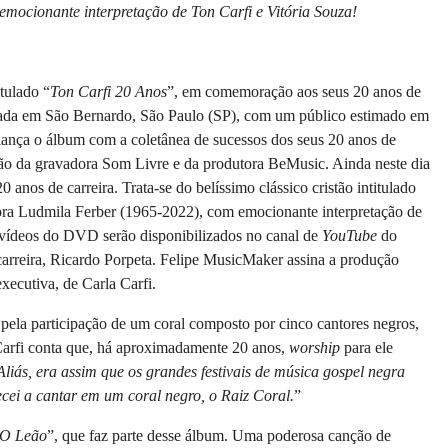
emocionante interpretação de Ton Carfi e Vitória Souza!
tulado “
Ton Carfi 20 Anos
”, em comemoração aos seus 20 anos de
lizada em São Bernardo, São Paulo (SP), com um público estimado em
 lança o álbum com a coletânea de sucessos dos seus 20 anos de
zação da gravadora Som Livre e da produtora BeMusic. Ainda neste dia
nos de carreira. Trata-se do belíssimo clássico cristão intitulado
tora Ludmila Ferber (1965-2022), com emocionante interpretação de
 vídeos do DVD serão disponibilizados no canal de
YouTube
do
e carreira, Ricardo Porpeta. Felipe MusicMaker assina a produção
xecutiva, de Carla Carfi.
 pela participação de um coral composto por cinco cantores negros,
Carfi conta que, há aproximadamente 20 anos,
worship
para ele
Aliás, era assim que os grandes festivais de música gospel negra
ecei a cantar em um coral negro, o Raiz Coral.
”
O Leão
”, que faz parte desse álbum. Uma poderosa canção de