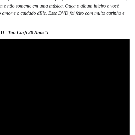
bum e não somente em uma música. Ouça o álbum inteiro e você
o amor e o cuidado dEle. Esse DVD foi feito com muito carinho e
D “
Ton Carfi 20 Anos
”
: