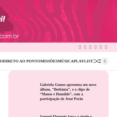
Facebook
Twitter
Google
Linkedin
Pinterest
Instag
Plus
IO
DIRETO AO PONTO
MISSÕES
MÚSICA
PLAYLIST
Gabriela Gomes apresenta seu novo
álbum, “Bethânia”, e o clipe de
“Manso e Humilde”, com a
participação de Jessé Perão
Samuel Eleoterio lança o single e