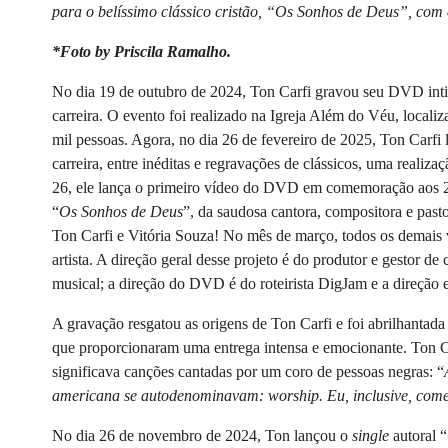
para o belíssimo clássico cristão, “Os Sonhos de Deus”, com 
*Foto by Priscila Ramalho.
No dia 19 de outubro de 2024, Ton Carfi gravou seu DVD inti
carreira. O evento foi realizado na Igreja Além do Véu, loca
mil pessoas. Agora, no dia 26 de fevereiro de 2025, Ton Carfi
carreira, entre inéditas e regravações de clássicos, uma reali
26, ele lança o primeiro vídeo do DVD em comemoração aos 20 a
“
Os Sonhos de Deus
”, da saudosa cantora, compositora e pas
Ton Carfi e Vitória Souza! No mês de março, todos os demais
artista. A direção geral desse projeto é do produtor e gestor d
musical; a direção do DVD é do roteirista DigJam e a direção e
A gravação resgatou as origens de Ton Carfi e foi abrilhantada
que proporcionaram uma entrega intensa e emocionante. Ton 
significava canções cantadas por um coro de pessoas negras: “
americana se autodenominavam: worship.
Eu, inclusive, com
No dia 26 de novembro de 2024, Ton lançou o
single
autoral “