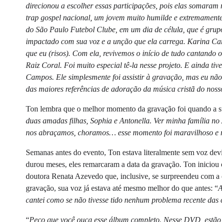
direcionou a escolher essas participações, pois elas somaram
trap gospel nacional, um jovem muito humilde e extremamente
do São Paulo Futebol Clube, em um dia de célula, que é grup
impactado com sua voz e a unção que ela carrega. Karina Car
que eu (risos). Com ela, revivemos o início de tudo cantando
Raiz Coral. Foi muito especial tê-la nesse projeto. E ainda t
Campos. Ele simplesmente foi assistir à gravação, mas eu nã
das maiores referências de adoração da música cristã do noss
Ton lembra que o melhor momento da gravação foi quando a sua
duas amadas filhas, Sophia e Antonella. Ver minha família no 
nos abraçamos, choramos… esse momento foi maravilhoso e m
Semanas antes do evento, Ton estava literalmente sem voz dev
durou meses, eles remarcaram a data da gravação. Ton iniciou
doutora Renata Azevedo que, inclusive, se surpreendeu com 
gravação, sua voz já estava até mesmo melhor do que antes: “
A
cantei como se não tivesse tido nenhum problema recente das 
“
Peço que você ouça esse álbum completo. Nesse DVD, estão 