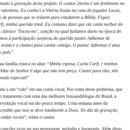
 muito à gravação desse projeto. O cantor 2metro é um fenômeno no
 talentoso. Eu conheci a Vitória Souza na casa do jogador Lucas,
o de pessoas que se reúnem para estudarem a Bíblia. Fiquei
fi, minha querida irmã. Eu costumo dizer que ela canta melhor do
 o clássico ‘Tocou-me’, canção na qual fazíamos dueto na época do
ivemos a participação surpresa do querido pastor Adhemar de
o resisti e o chamei para cantar comigo. O pastor Adhemar é uma
o país.
”
 família estava no altar: “
Minha esposa, Carla Carfi, e minhas
Altar do Senhor é algo que não tem preço. Cantei para elas, nós
uito especial!
”
ido a um “calo” em sua corda vocal. Por conta desse problema, que
 o tratamento com uma das melhores fonoaudiólogas do Brasil, a
a evolução vocal em tão pouco tempo. Uma semana antes da
credito que isso se deve totalmente a Deus. No dia da gravação,
cordas vocais
”, relata o cantor.
canções ricas na sua mensagem, melodia e harmonia. Além disso,