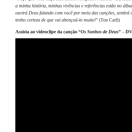
a minha história, minhas vivências e referências estão no ál
ouvirá Deus falando com você por meio das canções, sentirá 
tenho certeza de que vai abençoá-lo muito!
” (Ton Carfi)
Assista ao videoclipe da canção
“
Os Sonhos de Deus
”
–
DV