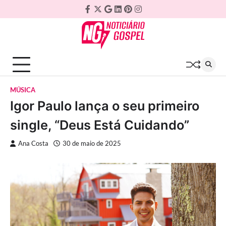
Skip
Facebook
Twitter
Google
Linkedin
Pinterest
Instagram
to
Plus
content
MÚSICA
Igor Paulo lança o seu primeiro
single, “Deus Está Cuidando”
Ana Costa
30 de maio de 2025