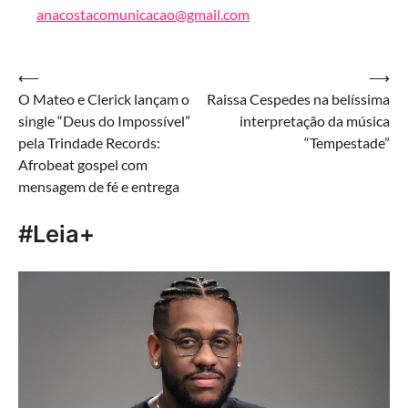
anacostacomunicacao@gmail.com
Navegação
⟵
⟶
O Mateo e Clerick lançam o
Raissa Cespedes na belíssima
de
single “Deus do Impossível”
interpretação da música
Post
pela Trindade Records:
“Tempestade”
Afrobeat gospel com
mensagem de fé e entrega
#Leia+