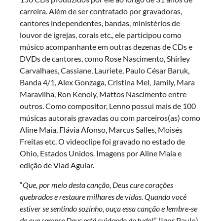
carreira. Além de ser contratado por gravadoras,
cantores independentes, bandas, ministérios de
louvor de igrejas, corais etc., ele participou como
músico acompanhante em outras dezenas de CDs e
DVDs de cantores, como Rose Nascimento, Shirley
Carvalhaes, Cassiane, Lauriete, Paulo César Baruk,
Banda 4/1, Alex Gonzaga, Cristina Mel, Jamily, Mara
Maravilha, Ron Kenoly, Mattos Nascimento entre
outros. Como compositor, Lenno possui mais de 100
músicas autorais gravadas ou com parceiros(as) como
Aline Maia, Flávia Afonso, Marcus Salles, Moisés
Freitas etc. O videoclipe foi gravado no estado de
Ohio, Estados Unidos. Imagens por Aline Maia e
edição de Vlad Aguiar.
“
Que, por meio desta canção, Deus cure corações
quebrados e restaure milhares de vidas. Quando você
estiver se sentindo sozinho, ouça essa canção e lembre-se
de que sempre Deus está cuidando de tudo
!” (Igor Paulo)