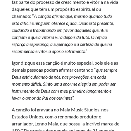
faz parte do processo de crescimento e vitória na vida
daqueles que têm um propósito espiritual ou
chamado: “
A canção afirma que, mesmo quando tudo
está difícil e ninguém oferece ajuda, Deus está presente,
cuidando e trabalhando em favor daqueles que nEle
confiam e que a vitória virá depois da luta. O refrão
reforça a esperança, a superação e a certeza de que há
recompensa e vitória após o sofriment
o.”
Igor diz que essa canção é muito especial, pois ele e as
demais pessoas podem afirmar cantando “
que sempre
Deus está cuidando de nós, nas provações, em cada
momento difícil. Sinto uma enorme alegria em poder ser
instrumento de Deus com meu primeiro lançamento e
levar o amor do Pai aos ouvintes
”.
A canção foi gravada no Maia Music Studios, nos
Estados Unidos, com o renomado produtor e
arranjador, Lenno Maia, que possui a incrível marca de
150 CDs produzidos por ele ao longo de 31 anos de