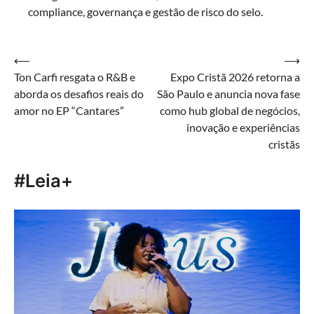
compliance, governança e gestão de risco do selo.
Navegação
⟵
⟶
Ton Carfi resgata o R&B e
Expo Cristã 2026 retorna a
de
aborda os desafios reais do
São Paulo e anuncia nova fase
Post
amor no EP “Cantares”
como hub global de negócios,
inovação e experiências
cristãs
#Leia+