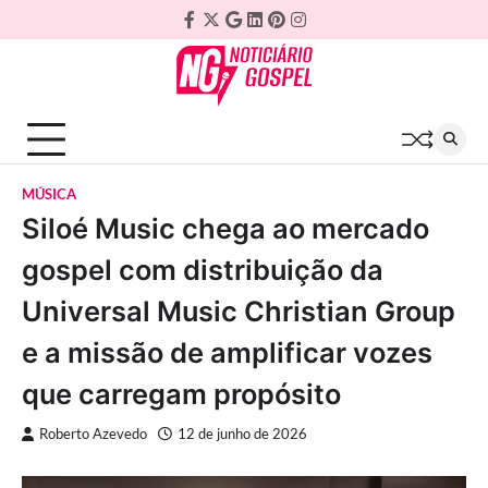
Skip
Facebook
Twitter
Google
Linkedin
Pinterest
Instagram
to
Plus
content
MÚSICA
Siloé Music chega ao mercado
gospel com distribuição da
Universal Music Christian Group
e a missão de amplificar vozes
que carregam propósito
Roberto Azevedo
12 de junho de 2026