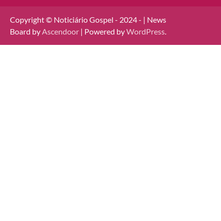
Copyright © Noticiário Gospel - 2024 - | News
Board by
Ascendoor
| Powered by
WordPress
.