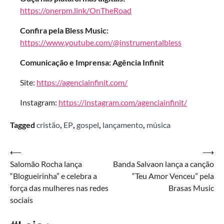
https://onerpm.link/OnTheRoad
Confira pela Bless Music:
https://www.youtube.com/@instrumentalbless
Comunicação e Imprensa: Agência Infinit
Site:
https://agenciainfinit.com/
Instagram:
https://instagram.com/agenciainfinit/
Tagged
cristão
,
EP
,
gospel
,
lançamento
,
música
Navegação
⟵
⟶
Salomão Rocha lança
Banda Salvaon lança a canção
de
“Blogueirinha” e celebra a
“Teu Amor Venceu” pela
Post
força das mulheres nas redes
Brasas Music
sociais