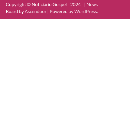
Copyright © Noticiário Gospel - 2024 - | News
Board by
Ascendoor
| Powered by
WordPress
.