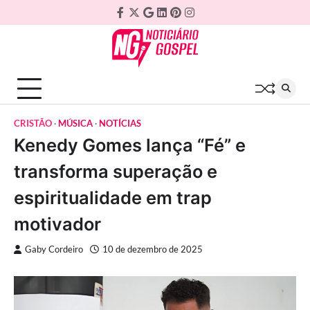
Skip
Facebook
Twitter
Google
Linkedin
Pinterest
Instagram
to
Plus
content
CRISTÃO
MÚSICA
NOTÍCIAS
Kenedy Gomes lança “Fé” e
transforma superação e
espiritualidade em trap
motivador
Gaby Cordeiro
10 de dezembro de 2025