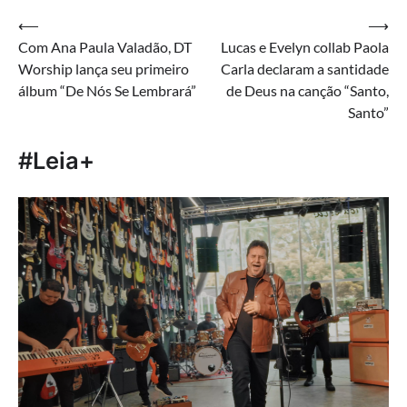
Navegação
⟵
⟶
Com Ana Paula Valadão, DT
Lucas e Evelyn collab Paola
de
Worship lança seu primeiro
Carla declaram a santidade
Post
álbum “De Nós Se Lembrará”
de Deus na canção “Santo,
Santo”
#Leia+