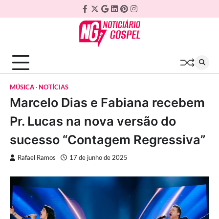
Skip
Facebook
Twitter
Google
Linkedin
Pinterest
Instagram
to
Plus
content
MÚSICA
NOTÍCIAS
Marcelo Dias e Fabiana recebem
Pr. Lucas na nova versão do
sucesso “Contagem Regressiva”
Rafael Ramos
17 de junho de 2025