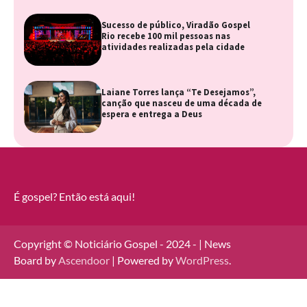
Sucesso de público, Viradão Gospel
Rio recebe 100 mil pessoas nas
atividades realizadas pela cidade
Laiane Torres lança “Te Desejamos”,
canção que nasceu de uma década de
espera e entrega a Deus
É gospel? Então está aqui!
Copyright © Noticiário Gospel - 2024 - | News
Board by
Ascendoor
| Powered by
WordPress
.