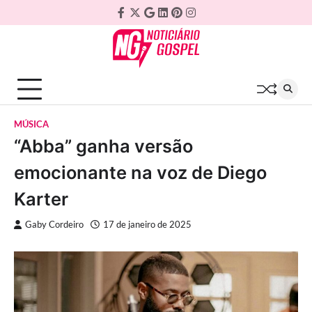
Skip
Facebook
Twitter
Google
Linkedin
Pinterest
Instagram
to
Plus
content
MÚSICA
“Abba” ganha versão
emocionante na voz de Diego
Karter
Gaby Cordeiro
17 de janeiro de 2025