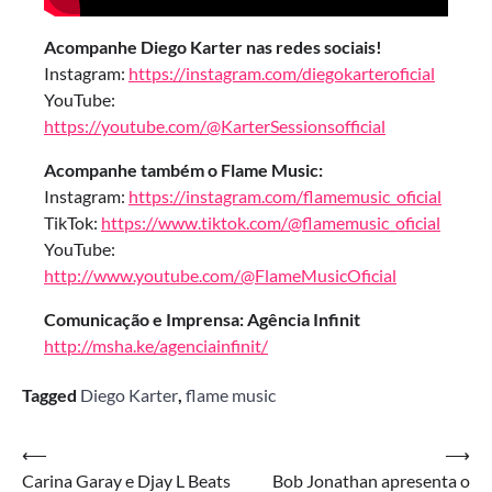
Acompanhe Diego Karter nas redes sociais!
Instagram:
https://instagram.com/diegokarteroficial
YouTube:
https://youtube.com/@KarterSessionsofficial
Acompanhe também o Flame Music:
Instagram:
https://instagram.com/flamemusic_oficial
TikTok:
https://www.tiktok.com/@flamemusic_oficial
YouTube:
http://www.youtube.com/@FlameMusicOficial
Comunicação e Imprensa: Agência Infinit
http://msha.ke/agenciainfinit/
Tagged
Diego Karter
,
flame music
Navegação
⟵
⟶
Carina Garay e Djay L Beats
Bob Jonathan apresenta o
de