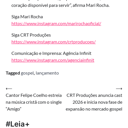
coração disponível para servir”, afirma Mari Rocha.
Siga Mari Rocha
https://www.instagram.com/marirochaoficial/
Siga CRT Produções
https://www.instagram.com/crtproducoes/
Comunicação e Imprensa: Agência Infinit
https://www.instagram.com/agenciainfinit
Tagged
gospel
,
lançamento
Navegação
⟵
⟶
Cantor Felipe Coelho estreia
CRT Produções anuncia cast
de
na música cristã com o single
2026 e inicia nova fase de
Post
“Amigo”
expansão no mercado gospel
#Leia+