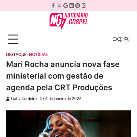
Skip
Facebook
Twitter
Google
Linkedin
Pinterest
Instagram
to
Plus
content
DESTAQUE
NOTÍCIAS
Mari Rocha anuncia nova fase
ministerial com gestão de
agenda pela CRT Produções
Gaby Cordeiro
6 de janeiro de 2026