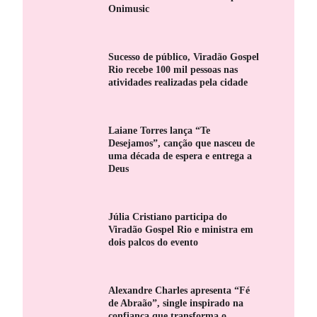
Onimusic
Sucesso de público, Viradão Gospel
Rio recebe 100 mil pessoas nas
atividades realizadas pela cidade
Laiane Torres lança “Te
Desejamos”, canção que nasceu de
uma década de espera e entrega a
Deus
Júlia Cristiano participa do
Viradão Gospel Rio e ministra em
dois palcos do evento
Alexandre Charles apresenta “Fé
de Abraão”, single inspirado na
confiança que transforma o