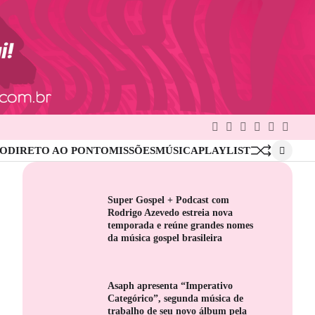
Facebook
Twitter
Google
Linkedin
Pinterest
Instag
Plus
IO
DIRETO AO PONTO
MISSÕES
MÚSICA
PLAYLIST
Super Gospel + Podcast com
Rodrigo Azevedo estreia nova
temporada e reúne grandes nomes
da música gospel brasileira
Asaph apresenta “Imperativo
Categórico”, segunda música de
trabalho de seu novo álbum pela