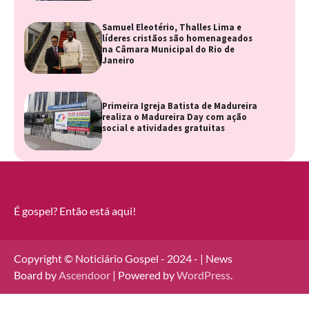
Samuel Eleotério, Thalles Lima e
líderes cristãos são homenageados
na Câmara Municipal do Rio de
Janeiro
Primeira Igreja Batista de Madureira
realiza o Madureira Day com ação
social e atividades gratuitas
É gospel? Então está aqui!
Copyright © Noticiário Gospel - 2024 - | News
Board by
Ascendoor
| Powered by
WordPress
.