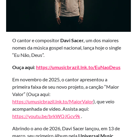
O cantor e compositor
Davi Sacer,
um dos maiores
nomes da música gospel nacional, lança hoje o single
“Eu Não, Deus”.
Ouça aqui:
https://umusicbrazil.lnk.to/EuNaoDeus
Em novembro de 2025, o cantor apresentou a
primeira faixa de seu novo projeto, a canção “Maior
Valor” (Ouça aqui:
https://umusicbrazil.lnk.to/MaiorValor
), que veio
acompanhada de vídeo. Assista aqui:
https://youtu.be/brkWQJGcv9k
.
Abrindo o ano de 2026, Davi Sacer lançou, em 13 de
março, seu primeiro álbum pela
Universal Music