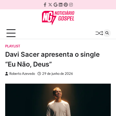
Skip
Facebook
Twitter
Google
Linkedin
Pinterest
Instagram
to
Plus
content
PLAYLIST
Davi Sacer apresenta o single
“Eu Não, Deus”
Roberto Azevedo
29 de junho de 2026