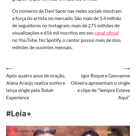
Os números de Davi Sacer nas redes sociais mostram
a força do artista no mercado. São mais de 1.4 milhão
de seguidores no Instagram, mais de 275 milhões de
visualizações e 656 mil inscritos em seu
canal oficial
no YouTube. No Spotify, o cantor possui mais de dois
milhões de ouvintes mensais.
Navegação
⟵
⟶
Após quatro anos de oração,
Igor Roque e Geovanne
de
Alana Araújo realiza sonho e
Oliveira apresentam o single
Post
lança single pela Todah
e clipe de “Sempre Esteve
Experience
Aqui”
#Leia+