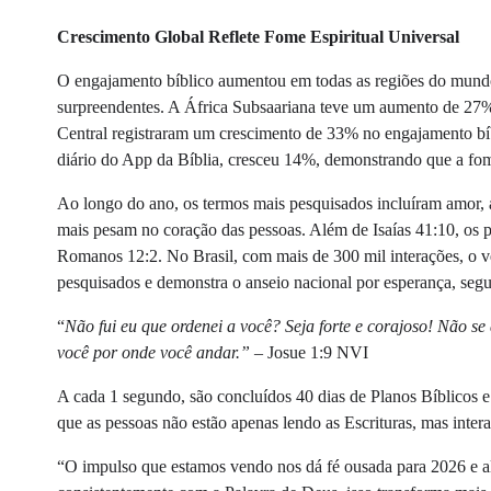
Crescimento Global Reflete Fome Espiritual Universal
O engajamento bíblico aumentou em todas as regiões do mund
surpreendentes. A África Subsaariana teve um aumento de 27% 
Central registraram um crescimento de 33% no engajamento bíbl
diário do App da Bíblia, cresceu 14%, demonstrando que a fome
Ao longo do ano, os termos mais pesquisados incluíram amor, a
mais pesam no coração das pessoas. Além de Isaías 41:10, os 
Romanos 12:2. No Brasil, com mais de 300 mil interações, o ve
pesquisados e demonstra o anseio nacional por esperança, segu
“
Não fui eu que ordenei a você? Seja forte e corajoso! Não 
você por onde você andar.” –
Josue 1:9 NVI
A cada 1 segundo, são concluídos 40 dias de Planos Bíblicos 
que as pessoas não estão apenas lendo as Escrituras, mas inter
“O impulso que estamos vendo nos dá fé ousada para 2026 e 