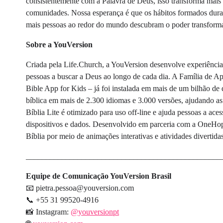
consistentemente com a Palavra de Deus, isso transforma mais 
comunidades. Nossa esperança é que os hábitos formados dura
mais pessoas ao redor do mundo descubram o poder transforma
Sobre a YouVersion
Criada pela Life.Church, a YouVersion desenvolve experiências
pessoas a buscar a Deus ao longo de cada dia. A Família de Ap
Bible App for Kids – já foi instalada em mais de um bilhão de
bíblica em mais de 2.300 idiomas e 3.000 versões, ajudando 
Bíblia Lite é otimizado para uso off-line e ajuda pessoas a a
dispositivos e dados. Desenvolvido em parceria com a OneHop
Bíblia por meio de animações interativas e atividades divertid
_________________________________________________
Equipe de Comunicação YouVersion Brasil
📧 pietra.pessoa@youversion.com
📞 +55 31 99520-4916
📸 Instagram:
@youversionpt