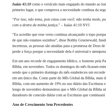
Isaías 41:10
como o versículo mais engajado do mundo ao long
primeiro lugar, o que comprova a necessidade contínua da seg
“
Por isso, não tema, pois estou com você; não tenha medo, pois
com a destra da minha justiça.
” – Isaías 41:10 NVI
“Eu acredito que esse verso continua alcançando o topo porque
de que não estamos sozinhos”, disse Bobby Gruenewald, fun
incertezas, as pessoas são atraídas para a promessa de Deus de
perde a força porque a necessidade dela é universal e atempora
Em um ano recorde de engajamento bíblico, o fomento pela Pa
Bíblia, em novembro. Todos os domingos do mês ficaram entre 
sendo que o primeiro domingo do mês estabeleceu um recorde h
em um único dia. Como parte do Mês Global da Bíblia, mais de
Bíblia, com um aumento de 19% no uso diário das Escrituras
longo de novembro demonstrou que o Mês Global da Bíblia n
duradouro de conexão diária com as Escrituras que continuará 
Ano de Crescimento Sem Precedentes