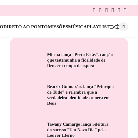
Facebook
Twitter
Google
Linkedin
Pinterest
Instag
Plus
IO
DIRETO AO PONTO
MISSÕES
MÚSICA
PLAYLIST
Milena lança “Perto Estás”, canção
que testemunha a fidelidade de
Deus em tempo de espera
Beatriz Guimarães lança “Princípio
de Tudo” e relembra que a
verdadeira identidade começa em
Deus
Tawany Camargo lança releitura
do sucesso “Um Novo Dia” pela
Louvor Eterno