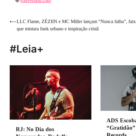
🌐
youversion.com
Navegação
⟵
LLC Flame, ZÉZIIN e MC Miller lançam “Nunca falha”, faix
que mistura funk urbano e inspiração cristã
de
Post
#Leia+
ADS Escobar
“Gratidão”
RJ: No Dia dos
Records