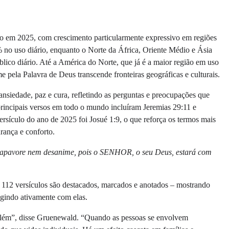
o em 2025, com crescimento particularmente expressivo em regiões
no uso diário, enquanto o Norte da África, Oriente Médio e Ásia
ico diário. Até a América do Norte, que já é a maior região em uso
 pela Palavra de Deus transcende fronteiras geográficas e culturais.
nsiedade, paz e cura, refletindo as perguntas e preocupações que
principais versos em todo o mundo incluíram Jeremias 29:11 e
rsículo do ano de 2025 foi Josué 1:9, o que reforça os termos mais
rança e conforto.
se apavore nem desanime, pois o SENHOR, o seu Deus, estará com
e 112 versículos são destacados, marcados e anotados – mostrando
agindo ativamente com elas.
além”, disse Gruenewald. “Quando as pessoas se envolvem