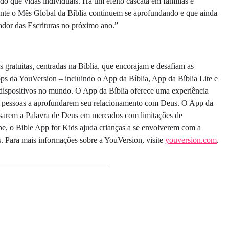
do que vidas individuais. Há um efeito cascata em famílias e
nte o Mês Global da Bíblia continuem se aprofundando e que ainda
dor das Escrituras no próximo ano.”
 gratuitas, centradas na Bíblia, que encorajam e desafiam as
ps da YouVersion – incluindo o App da Bíblia, App da Bíblia Lite e
 dispositivos no mundo. O App da Bíblia oferece uma experiência
as pessoas a aprofundarem seu relacionamento com Deus. O App da
cessarem a Palavra de Deus em mercados com limitações de
e, o Bible App for Kids ajuda crianças a se envolverem com a
as. Para mais informações sobre a YouVersion, visite
youversion.com
.
___________________________