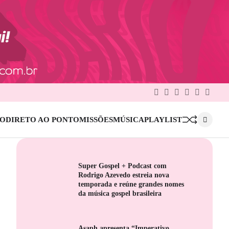
Facebook
Twitter
Google
Linkedin
Pinterest
Instag
Plus
IO
DIRETO AO PONTO
MISSÕES
MÚSICA
PLAYLIST
Super Gospel + Podcast com
Rodrigo Azevedo estreia nova
temporada e reúne grandes nomes
da música gospel brasileira
Asaph apresenta “Imperativo