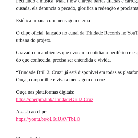
Fechando a música, Maia Flow entrega barras afiadas e carregad
ousada, ela denuncia o pecado, glorifica a redenção e proclama
Estética urbana com mensagem eterna
O clipe oficial, lançado no canal da Trindade Records no YouTu
urbana do projeto.
Gravado em ambientes que evocam o cotidiano periférico e espi
do que conhecida, precisa ser entendida e vivida.
“Trindade Drill 2: Cruz” já está disponível em todas as platafor
Ouça, compartilhe e viva a mensagem da cruz.
Ouça nas plataformas digitais:
https://onerpm.link/TrindadeDrill2-Cruz
Assista ao clipe:
https://youtu.be/oL6uUAVTbLQ