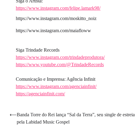
Siga o Artista:
https://www.instagram.com/felipe.lamark98/
https://www.instagram.com/moskitto_noiz
https://www.instagram.com/maiafloww
Siga Trindade Records
https://www.instagram.com/trindadeprodutora/
https://www.youtube.com/@TrindadeRecords
Comunicação e Imprensa: Agência Infinit
https://www.instagram.com/agenciainfinit/
https://agenciainfinit.com/
Navegação
⟵
Banda Torre do Rei lança “Sal da Terra”, seu single de estreia
pela Labidad Music Gospel
de
Post