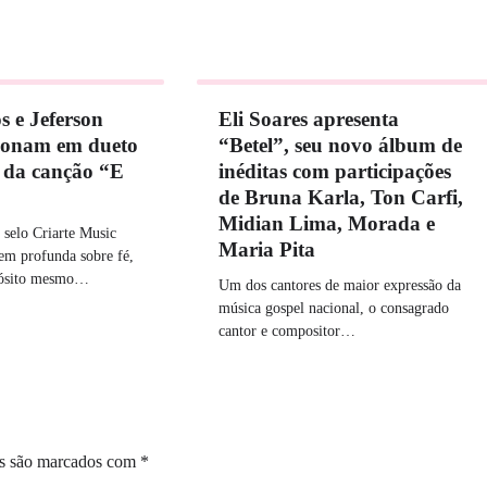
 e Jeferson
Eli Soares apresenta
cionam em dueto
“Betel”, seu novo álbum de
a da canção “E
inéditas com participações
de Bruna Karla, Ton Carfi,
Midian Lima, Morada e
selo Criarte Music
Maria Pita
em profunda sobre fé,
pósito mesmo…
Um dos cantores de maior expressão da
música gospel nacional, o consagrado
cantor e compositor…
os são marcados com
*