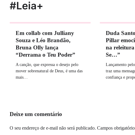
#Leia+
Em collab com Julliany
Duda Santos
Souza e Léo Brandão,
Pillar emo
Bruna Olly lança
na releitur
“Derrama o Teu Poder”
Se…”
A canção, que expressa o desejo pelo
Lançamento pelo 
mover sobrenatural de Deus, é uma das
traz uma mensag
mais…
confiança e pro
Deixe um comentário
O seu endereço de e-mail não será publicado.
Campos obrigatóri