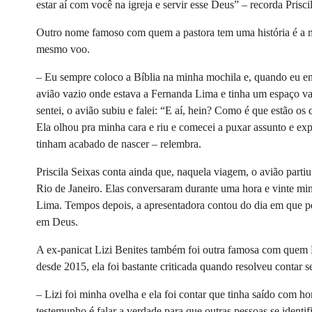
estar aí com você na igreja e servir esse Deus” – recorda Priscil
Outro nome famoso com quem a pastora tem uma história é a 
mesmo voo.
– Eu sempre coloco a Bíblia na minha mochila e, quando eu en
avião vazio onde estava a Fernanda Lima e tinha um espaço vazi
sentei, o avião subiu e falei: “E aí, hein? Como é que estão os
Ela olhou pra minha cara e riu e comecei a puxar assunto e expl
tinham acabado de nascer – relembra.
Priscila Seixas conta ainda que, naquela viagem, o avião part
Rio de Janeiro. Elas conversaram durante uma hora e vinte min
Lima. Tempos depois, a apresentadora contou do dia em que p
em Deus.
A ex-panicat Lizi Benites também foi outra famosa com quem P
desde 2015, ela foi bastante criticada quando resolveu contar 
– Lizi foi minha ovelha e ela foi contar que tinha saído com 
testemunho é falar a verdade para que outras pessoas se ident