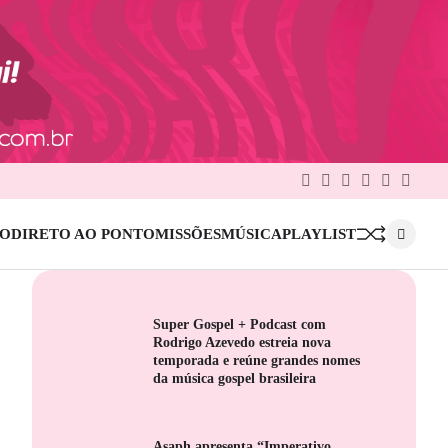
Facebook
Twitter
Google
Linkedin
Pinterest
Instag
Plus
IO
DIRETO AO PONTO
MISSÕES
MÚSICA
PLAYLIST
Super Gospel + Podcast com
Rodrigo Azevedo estreia nova
temporada e reúne grandes nomes
da música gospel brasileira
Asaph apresenta “Imperativo