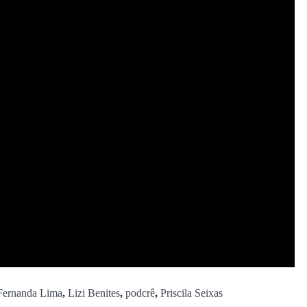
Fernanda Lima
,
Lizi Benites
,
podcrê
,
Priscila Seixas