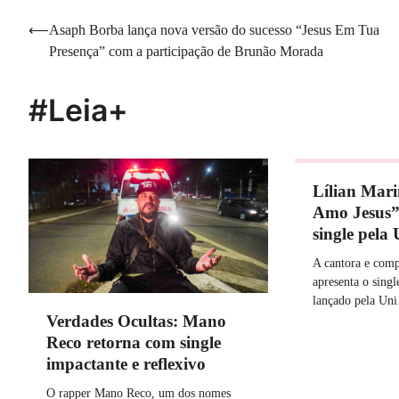
Navegação
⟵
Asaph Borba lança nova versão do sucesso “Jesus Em Tua
Presença” com a participação de Brunão Morada
de
Post
#Leia+
Lílian Mar
Amo Jesus”
single pela
A cantora e comp
apresenta o sing
lançado pela Un
Verdades Ocultas: Mano
Reco retorna com single
impactante e reflexivo
O rapper Mano Reco, um dos nomes