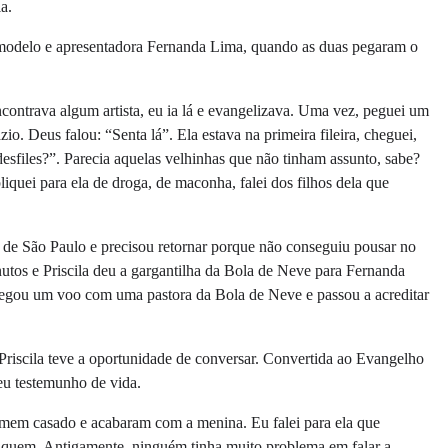
a.
modelo e apresentadora Fernanda Lima, quando as duas pegaram o
contrava algum artista, eu ia lá e evangelizava. Uma vez, peguei um
o. Deus falou: “Senta lá”. Ela estava na primeira fileira, cheguei,
 desfiles?”. Parecia aquelas velhinhas que não tinham assunto, sabe?
iquei para ela de droga, de maconha, falei dos filhos dela que
iu de São Paulo e precisou retornar porque não conseguiu pousar no
utos e Priscila deu a gargantilha da Bola de Neve para Fernanda
egou um voo com uma pastora da Bola de Neve e passou a acreditar
riscila teve a oportunidade de conversar. Convertida ao Evangelho
seu testemunho de vida.
homem casado e acabaram com a menina. Eu falei para ela que
ifiquem. Antigamente, ninguém tinha muito problema em falar a