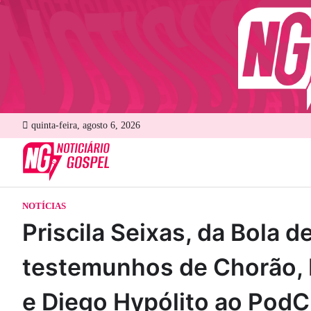
Skip
to
content
quinta-feira, agosto 6, 2026
NOTÍCIAS
Priscila Seixas, da Bola 
testemunhos de Chorão, L
e Diego Hypólito ao PodC