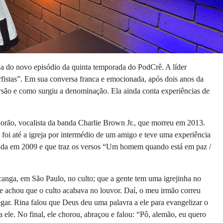
ada do novo episódio da quinta temporada do PodCrê. A líder
urfistas”. Em sua conversa franca e emocionada, após dois anos da
versão e como surgiu a denominação. Ela ainda conta experiências de
horão, vocalista da banda Charlie Brown Jr., que morreu em 2013.
foi até a igreja por intermédio de um amigo e teve uma experiência
ada em 2009 e que traz os versos “Um homem quando está em paz /
anga, em São Paulo, no culto; que a gente tem uma igrejinha no
r e achou que o culto acabava no louvor. Daí, o meu irmão correu
regar. Rina falou que Deus deu uma palavra a ele para evangelizar o
ele. No final, ele chorou, abraçou e falou: “Pô, alemão, eu quero