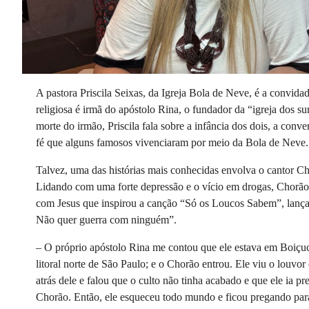
A pastora Priscila Seixas, da Igreja Bola de Neve, é a convid
religiosa é irmã do apóstolo Rina, o fundador da “igreja dos s
morte do irmão, Priscila fala sobre a infância dos dois, a con
fé que alguns famosos vivenciaram por meio da Bola de Neve.
Talvez, uma das histórias mais conhecidas envolva o cantor C
Lidando com uma forte depressão e o vício em drogas, Chorão 
com Jesus que inspirou a canção “Só os Loucos Sabem”, lanç
Não quer guerra com ninguém”.
– O próprio apóstolo Rina me contou que ele estava em Boiçuc
litoral norte de São Paulo; e o Chorão entrou. Ele viu o louvo
atrás dele e falou que o culto não tinha acabado e que ele ia p
Chorão. Então, ele esqueceu todo mundo e ficou pregando para 