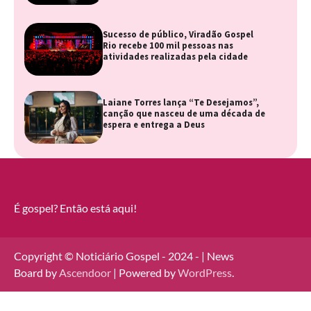
Sucesso de público, Viradão Gospel
Rio recebe 100 mil pessoas nas
atividades realizadas pela cidade
Laiane Torres lança “Te Desejamos”,
canção que nasceu de uma década de
espera e entrega a Deus
É gospel? Então está aqui!
Copyright © Noticiário Gospel - 2024 - | News
Board by
Ascendoor
| Powered by
WordPress
.