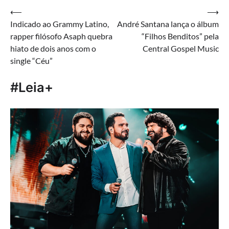
Navegação
⟵
⟶
Indicado ao Grammy Latino,
André Santana lança o álbum
de
rapper filósofo Asaph quebra
“Filhos Benditos” pela
Post
hiato de dois anos com o
Central Gospel Music
single “Céu”
#Leia+