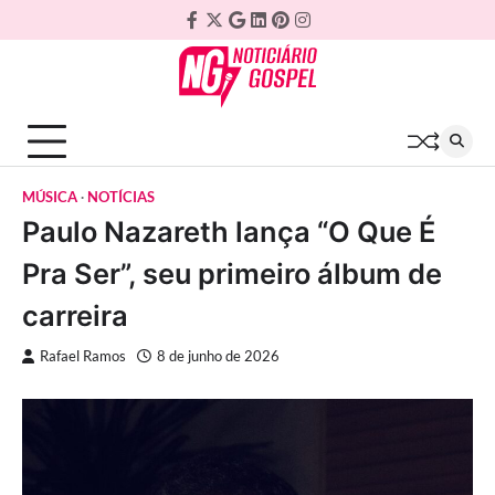
Skip
Facebook
Twitter
Google
Linkedin
Pinterest
Instagram
to
Plus
content
MÚSICA
NOTÍCIAS
Paulo Nazareth lança “O Que É
Pra Ser”, seu primeiro álbum de
carreira
Rafael Ramos
8 de junho de 2026