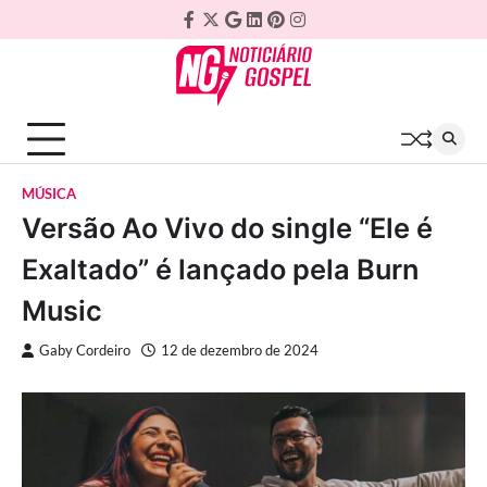
Skip
Facebook
Twitter
Google
Linkedin
Pinterest
Instagram
to
Plus
content
MÚSICA
Versão Ao Vivo do single “Ele é
Exaltado” é lançado pela Burn
Music
Gaby Cordeiro
12 de dezembro de 2024