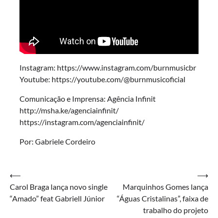
Instagram: https://www.instagram.com/burnmusicbr
Youtube: https://youtube.com/@burnmusicoficial
Comunicação e Imprensa: Agência Infinit
http://msha.ke/agenciainfinit/
https://instagram.com/agenciainfinit/
Por: Gabriele Cordeiro
Navegação
⟵
⟶
Carol Braga lança novo single
Marquinhos Gomes lança
de
“Amado” feat Gabriell Júnior
“Águas Cristalinas”, faixa de
Post
trabalho do projeto