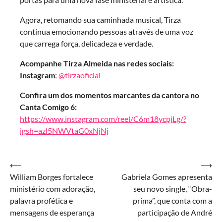
Agora, retomando sua caminhada musical, Tirza
continua emocionando pessoas através de uma voz
que carrega força, delicadeza e verdade.
Acompanhe Tirza Almeida nas redes sociais:
Instagram
:
@tirzaoficial
Confira um dos momentos marcantes da cantora no
Canta Comigo 6:
https://www.instagram.com/reel/C6m18ycpjLg/?
igsh=azl5NWVtaG0xNjNj
Navegação
⟵
⟶
William Borges fortalece
Gabriela Gomes apresenta
de
ministério com adoração,
seu novo single, “Obra-
Post
palavra profética e
prima”, que conta com a
mensagens de esperança
participação de André