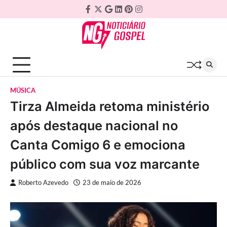
Skip
Facebook
Twitter
Google
Linkedin
Pinterest
Instagram
to
Plus
content
MÚSICA
Tirza Almeida retoma ministério
após destaque nacional no
Canta Comigo 6 e emociona
público com sua voz marcante
Roberto Azevedo
23 de maio de 2026