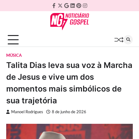
Skip
Facebook
Twitter
Google
Linkedin
Pinterest
Instagram
to
Plus
content
MÚSICA
Talita Dias leva sua voz à Marcha
de Jesus e vive um dos
momentos mais simbólicos de
sua trajetória
Manoel Rodrigues
8 de junho de 2026