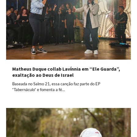
Matheus Duque collab Lavínnia em “Ele Guarda”,
exaltação ao Deus de Israel
Baseada no Salmo 21, essa canção faz parte do EP
“Tabernáculo” e fomenta a fé…