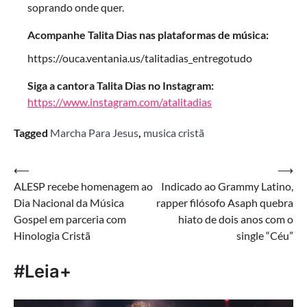
soprando onde quer.
Acompanhe Talita Dias nas plataformas de música:
https://ouca.ventania.us/talitadias_entregotudo
Siga a cantora Talita Dias no Instagram:
https://www.instagram.com/atalitadias
Tagged
Marcha Para Jesus
,
musica cristã
Navegação
⟵
⟶
ALESP recebe homenagem ao
Indicado ao Grammy Latino,
de
Dia Nacional da Música
rapper filósofo Asaph quebra
Post
Gospel em parceria com
hiato de dois anos com o
Hinologia Cristã
single “Céu”
#Leia+