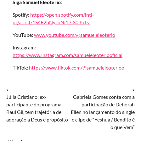
Siga Samuel Eleoterio
:
Spotify:
https://open.spotify.com/intl-
pt/artist/1S4E2bNyTqNi1Pi303fcLv
YouTube:
www.youtube.com/@samueleleoterio
Instagram:
https://www.instagram.com/samueleleoteriooficial
TikTok:
https://www.tiktok.com/@samueleleoterioo
Navegação
⟵
⟶
Júlia Cristiano: ex-
Gabriela Gomes conta com a
de
participante do programa
participação de Deborah
Post
Raul Gil, tem trajetória de
Ellen no lançamento do single
adoração a Deus e propósito
e clipe de “Yeshua / Bendito é
o que Vem”