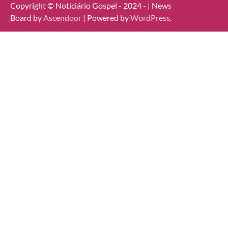
Copyright © Noticiário Gospel - 2024 - | News
Board by
Ascendoor
| Powered by
WordPress
.