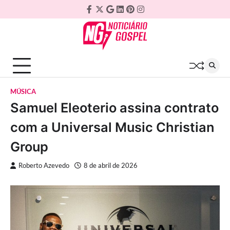
Skip
Facebook
Twitter
Google
Linkedin
Pinterest
Instagram
to
Plus
content
MÚSICA
Samuel Eleoterio assina contrato
com a Universal Music Christian
Group
Roberto Azevedo
8 de abril de 2026