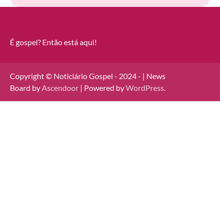
É gospel? Então está aqui!
Copyright © Noticiário Gospel - 2024 - | News
Board by
Ascendoor
| Powered by
WordPress
.