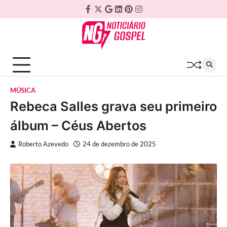
Skip
Facebook
Twitter
Google
Linkedin
Pinterest
Instagram
to
Plus
content
MÚSICA
Rebeca Salles grava seu primeiro
álbum – Céus Abertos
Roberto Azevedo
24 de dezembro de 2025