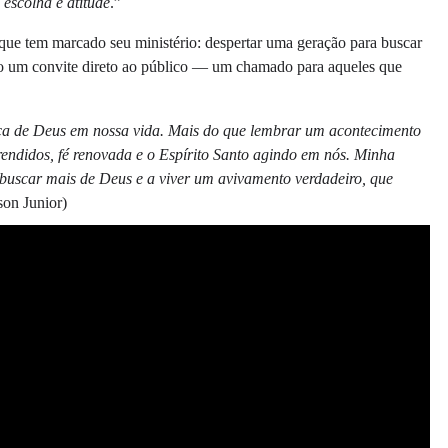
escolha e atitude
.”
que tem marcado seu ministério: despertar uma geração para buscar
 um convite direto ao público — um chamado para aqueles que
ça de Deus em nossa vida. Mais do que lembrar um acontecimento
 rendidos, fé renovada e o Espírito Santo agindo em nós. Minha
a buscar mais de Deus e a viver um avivamento verdadeiro, que
son Junior)