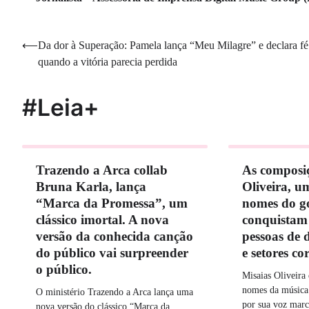
Navegação
⟵
Da dor à Superação: Pamela lança “Meu Milagre” e declara fé
quando a vitória parecia perdida
de
Post
#Leia+
Trazendo a Arca collab
As composiç
Bruna Karla, lança
Oliveira, u
“Marca da Promessa”, um
nomes do go
clássico imortal. A nova
conquistam 
versão da conhecida canção
pessoas de d
do público vai surpreender
e setores co
o público.
Misaias Oliveira
nomes da música 
O ministério Trazendo a Arca lança uma
por sua voz mar
nova versão do clássico “Marca da