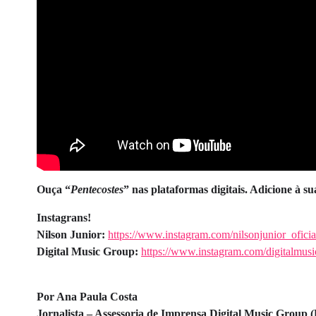
Ouça “
Pentecostes
” nas plataformas digitais. Adicione à s
Instagrans!
Nilson Junior:
https://www.instagram.com/nilsonjunior_oficia
Digital Music Group:
https://www.instagram.com/digitalmus
Por Ana Paula Costa
Jornalista – Assessoria de Imprensa Digital Music Group