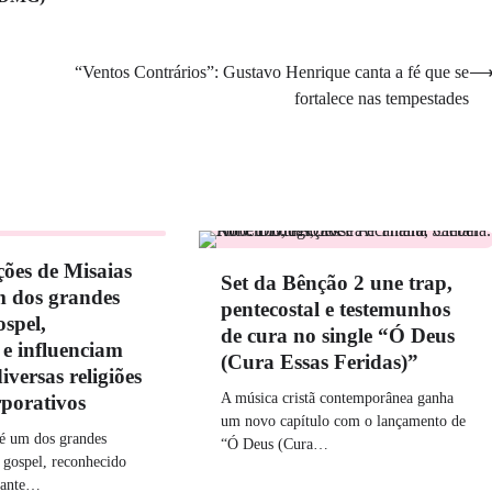
“Ventos Contrários”: Gustavo Henrique canta a fé que se
fortalece nas tempestades
ões de Misaias
Set da Bênção 2 une trap,
m dos grandes
pentecostal e testemunhos
spel,
de cura no single “Ó Deus
e influenciam
(Cura Essas Feridas)”
iversas religiões
A música cristã contemporânea ganha
rporativos
um novo capítulo com o lançamento de
 é um dos grandes
“Ó Deus (Cura…
gospel, reconhecido
cante…