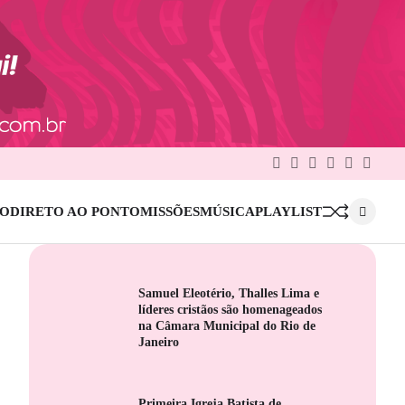
Facebook
Twitter
Google
Linkedin
Pinterest
Instag
Plus
IO
DIRETO AO PONTO
MISSÕES
MÚSICA
PLAYLIST
Samuel Eleotério, Thalles Lima e
líderes cristãos são homenageados
na Câmara Municipal do Rio de
Janeiro
Primeira Igreja Batista de