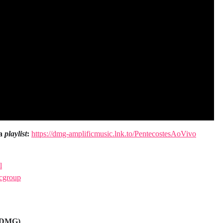
ua
playlist
:
https://dmg-amplificmusic.lnk.to/PentecostesAoVivo
l
icgroup
 (DMG)