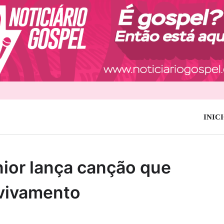
INIC
nior lança canção que
avivamento