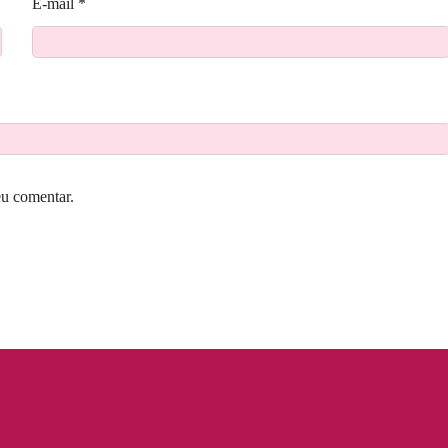
E-mail
*
eu comentar.