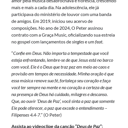
amor pela música desabrochava e florescia, crescendo
mais e mais a cada dia. Na adolescência, ele já
participava do ministério de louvor com uma banda
de amigos. Em 2019, iniciou seu acervo de
composições. No ano de 2024, O Peter assinou
contrato com a Graça Music, oficializando sua estreia
no gospel com lançamentos de
singles
e um
feat
.
“
Confie em Deus. Não importa a tempestade que você
esteja enfrentando, lembre-se de que Jesus está no barco
com você. Ele é o Deus que traz paz em meio ao caos e
provisão em tempos de necessidade. Minha oração é que
essa música renove sua fé, fortaleça seu coração e faça
você ter sempre na mente e no coração a certeza de que
na presença de Deus há cuidado, milagres e descanso.
Que, ao ouvir ‘Deus de Paz’, você sinta a paz que somente
Ele pode oferecer, a paz que excede o entendimento –
Filipenses 4.4-7.
” (O Peter)
Assista ao videoclipe da canção “
Deus de Paz
”: