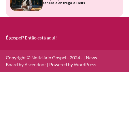
espera e entrega a Deus
É gospel? Então está aqui!
Copyright © Noticiário Gospel - 2024 - | News
Board by
Ascendoor
| Powered by
WordPress
.