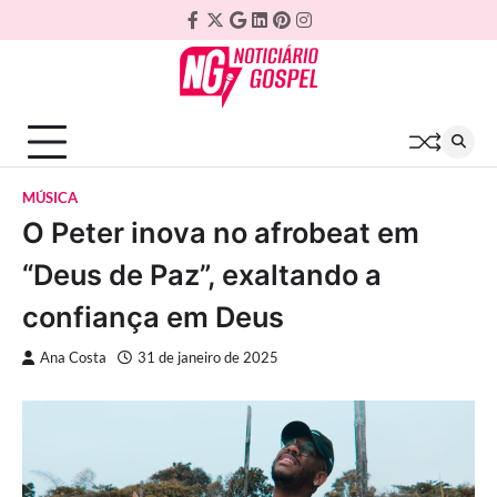
Skip
Facebook
Twitter
Google
Linkedin
Pinterest
Instagram
to
Plus
content
MÚSICA
O Peter inova no afrobeat em
“Deus de Paz”, exaltando a
confiança em Deus
Ana Costa
31 de janeiro de 2025