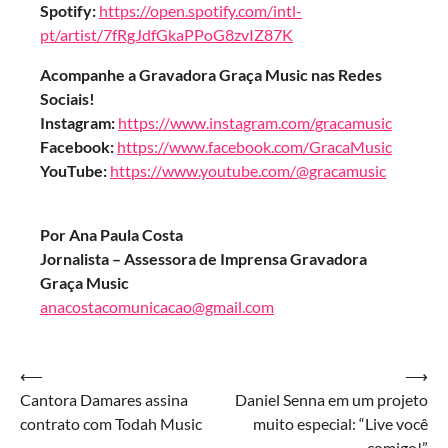
Spotify:
https://open.spotify.com/intl-
pt/artist/7fRgJdfGkaPPoG8zvIZ87K
Acompanhe a Gravadora Graça Music nas Redes
Sociais!
Instagram:
https://www.instagram.com/gracamusic
Facebook:
https://www.facebook.com/GracaMusic
YouTube:
https://www.youtube.com/@gracamusic
Por Ana Paula Costa
Jornalista – Assessora de Imprensa Gravadora
Graça Music
anacostacomunicacao@gmail.com
Navegação
⟵
⟶
Cantora Damares assina
Daniel Senna em um projeto
de
contrato com Todah Music
muito especial: “Live você
Post
comigo!”