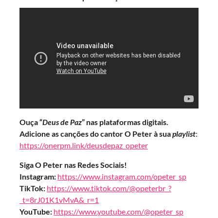
Ouça “
Deus de Paz
” nas
plataformas digitais.
Adicione as canções do cantor O Peter à sua
playlist
:
https://onerpm.link/deusdepaz_opeter
Siga O Peter nas Redes Sociais!
Instagram:
https://www.instagram.com/opeter_sp
TikTok:
https://www.tiktok.com/@opeterbr_?
_t=8rJ01K1vMvA&_r=1
YouTube:
https://www.youtube.com/@opeter_sp