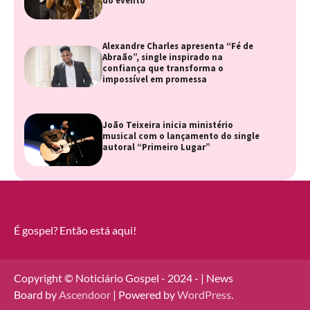
do evento
Alexandre Charles apresenta “Fé de
Abraão”, single inspirado na
confiança que transforma o
impossível em promessa
João Teixeira inicia ministério
musical com o lançamento do single
autoral “Primeiro Lugar”
É gospel? Então está aqui!
Copyright © Noticiário Gospel - 2024 - | News
Board by
Ascendoor
| Powered by
WordPress
.