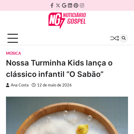
Skip
Facebook
Twitter
Google
Linkedin
Pinterest
Instagram
to
Plus
content
MÚSICA
Nossa Turminha Kids lança o
clássico infantil “O Sabão”
Ana Costa
12 de maio de 2026