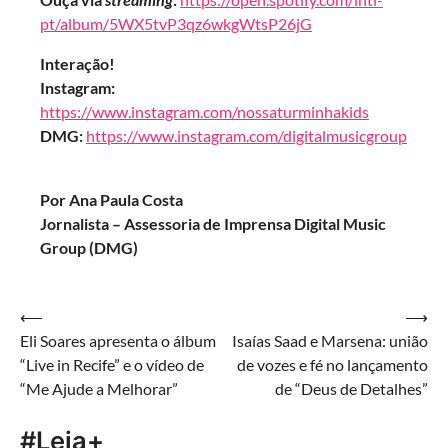
pt/album/5WX5tvP3qz6wkgWtsP26jG
Interação!
Instagram:
https://www.instagram.com/nossaturminhakids
DMG:
https://www.instagram.com/digitalmusicgroup
Por Ana Paula Costa
Jornalista – Assessoria de Imprensa Digital Music
Group (DMG)
Navegação
⟵
⟶
Eli Soares apresenta o álbum
Isaías Saad e Marsena: união
de
“Live in Recife” e o vídeo de
de vozes e fé no lançamento
Post
“Me Ajude a Melhorar”
de “Deus de Detalhes”
#Leia+