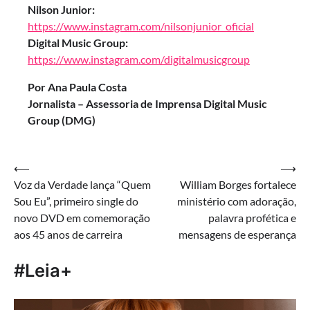
Nilson Junior:
https://www.instagram.com/nilsonjunior_oficial
Digital Music Group:
https://www.instagram.com/digitalmusicgroup
Por Ana Paula Costa
Jornalista – Assessoria de Imprensa Digital Music
Group (DMG)
Navegação
⟵
⟶
Voz da Verdade lança “Quem
William Borges fortalece
de
Sou Eu”, primeiro single do
ministério com adoração,
Post
novo DVD em comemoração
palavra profética e
aos 45 anos de carreira
mensagens de esperança
#Leia+