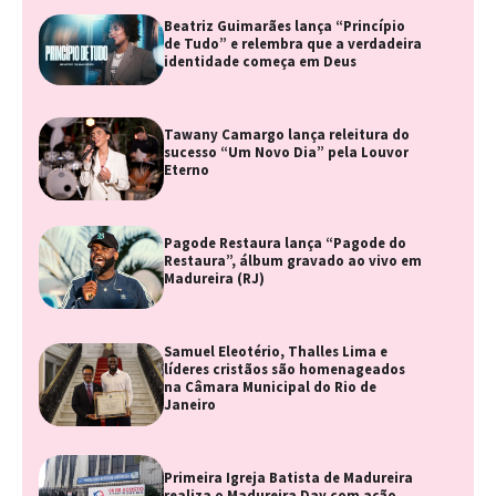
Beatriz Guimarães lança “Princípio
de Tudo” e relembra que a verdadeira
identidade começa em Deus
Tawany Camargo lança releitura do
sucesso “Um Novo Dia” pela Louvor
Eterno
Pagode Restaura lança “Pagode do
Restaura”, álbum gravado ao vivo em
Madureira (RJ)
Samuel Eleotério, Thalles Lima e
líderes cristãos são homenageados
na Câmara Municipal do Rio de
Janeiro
Primeira Igreja Batista de Madureira
realiza o Madureira Day com ação