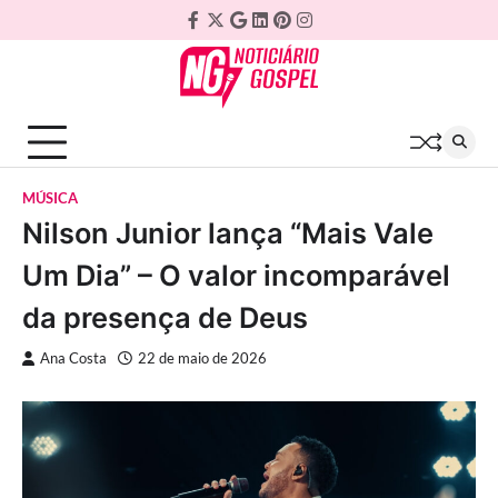
Skip
Facebook
Twitter
Google
Linkedin
Pinterest
Instagram
to
Plus
content
MÚSICA
Nilson Junior lança “Mais Vale
Um Dia” – O valor incomparável
da presença de Deus
Ana Costa
22 de maio de 2026