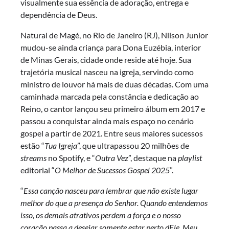
visualmente sua essência de adoração, entrega e
dependência de Deus.
Natural de Magé, no Rio de Janeiro (RJ), Nilson Junior
mudou-se ainda criança para Dona Euzébia, interior
de Minas Gerais, cidade onde reside até hoje. Sua
trajetória musical nasceu na igreja, servindo como
ministro de louvor há mais de duas décadas. Com uma
caminhada marcada pela constância e dedicação ao
Reino, o cantor lançou seu primeiro álbum em 2017 e
passou a conquistar ainda mais espaço no cenário
gospel a partir de 2021. Entre seus maiores sucessos
estão “
Tua Igreja
”, que ultrapassou 20 milhões de
streams
no Spotify, e “
Outra Vez
”, destaque na
playlist
editorial “
O Melhor de Sucessos Gospel 2025
”.
“
Essa canção nasceu para lembrar que não existe lugar
melhor do que a presença do Senhor. Quando entendemos
isso, os demais atrativos perdem a força e o nosso
coração passa a desejar somente estar perto dEle. Meu