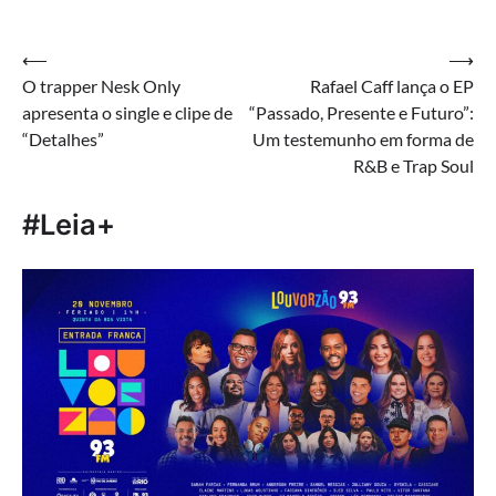
Navegação
⟵
⟶
O trapper Nesk Only
Rafael Caff lança o EP
de
apresenta o single e clipe de
“Passado, Presente e Futuro”:
Post
“Detalhes”
Um testemunho em forma de
R&B e Trap Soul
#Leia+