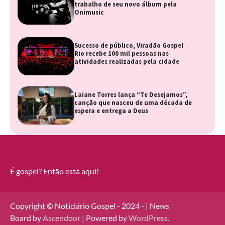
trabalho de seu novo álbum pela
Onimusic
Sucesso de público, Viradão Gospel
Rio recebe 100 mil pessoas nas
atividades realizadas pela cidade
Laiane Torres lança “Te Desejamos”,
canção que nasceu de uma década de
espera e entrega a Deus
É gospel? Então está aqui!
Copyright © Noticiário Gospel - 2024 - | News
Board by
Ascendoor
| Powered by
WordPress
.