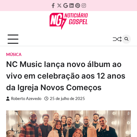
Skip
Facebook
Twitter
Google
Linkedin
Pinterest
Instagram
to
Plus
content
MÚSICA
NC Music lança novo álbum ao
vivo em celebração aos 12 anos
da Igreja Novos Começos
Roberto Azevedo
25 de julho de 2025