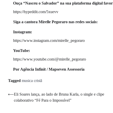
Ouça “Nasceu o Salvador” na sua plataforma digital favor
https://hypeddit.com/5xuevv
Siga a cantora Mirelle Pegoraro nas redes sociais:
Instagram:
https://www.instagram.com/mirelle_pegoraro
YouTube:
https://www.youtube.com/@mirelle_pegoraro
Por Agência Infinit / Mapseven Assessoria
Tagged
musica cristã
Navegação
⟵
Eli Soares lança, ao lado de Bruna Karla, o single e clipe
colaborativo “Fé Para o Impossível”
de
Post