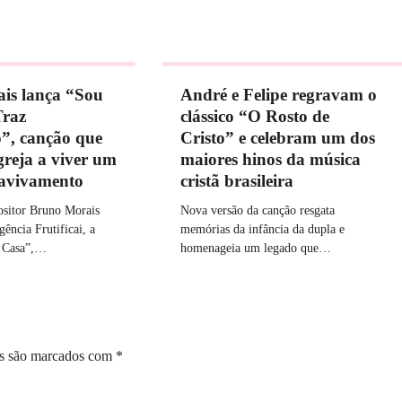
is lança “Sou
André e Felipe regravam o
Traz
clássico “O Rosto de
”, canção que
Cristo” e celebram um dos
greja a viver um
maiores hinos da música
 avivamento
cristã brasileira
ositor Bruno Morais
Nova versão da canção resgata
gência Frutificai, a
memórias da infância da dupla e
 Casa”,…
homenageia um legado que…
os são marcados com
*