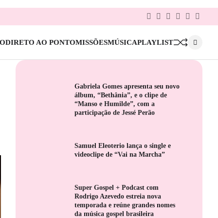
Facebook
Twitter
Google
Linkedin
Pinterest
Instag
Plus
IO
DIRETO AO PONTO
MISSÕES
MÚSICA
PLAYLIST
Gabriela Gomes apresenta seu novo
álbum, “Bethânia”, e o clipe de
“Manso e Humilde”, com a
participação de Jessé Perão
Samuel Eleoterio lança o single e
videoclipe de “Vai na Marcha”
Super Gospel + Podcast com
Rodrigo Azevedo estreia nova
temporada e reúne grandes nomes
da música gospel brasileira