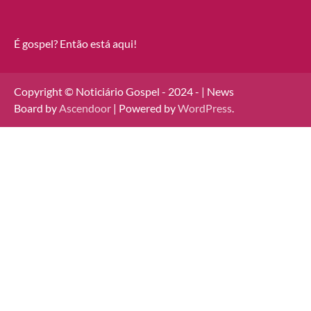
É gospel? Então está aqui!
Copyright © Noticiário Gospel - 2024 - | News
Board by
Ascendoor
| Powered by
WordPress
.