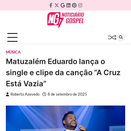
Skip
Facebook
Twitter
Google
Linkedin
Pinterest
Instagram
to
Plus
content
MÚSICA
Matuzalém Eduardo lança o
single e clipe da canção “A Cruz
Está Vazia”
Roberto Azevedo
8 de setembro de 2025