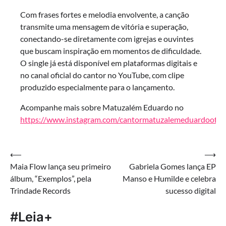
Com frases fortes e melodia envolvente, a canção
transmite uma mensagem de vitória e superação,
conectando-se diretamente com igrejas e ouvintes
que buscam inspiração em momentos de dificuldade.
O single já está disponível em plataformas digitais e
no canal oficial do cantor no YouTube, com clipe
produzido especialmente para o lançamento.
Acompanhe mais sobre Matuzalém Eduardo no
https://www.instagram.com/cantormatuzalemeduardooficia
Navegação
⟵
⟶
Maia Flow lança seu primeiro
Gabriela Gomes lança EP
de
álbum, “Exemplos”, pela
Manso e Humilde e celebra
Post
Trindade Records
sucesso digital
#Leia+