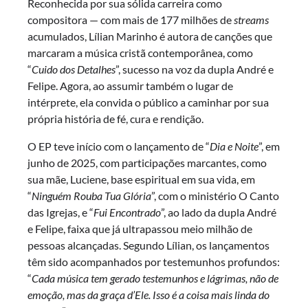
Reconhecida por sua sólida carreira como
compositora — com mais de 177 milhões de
streams
acumulados, Lílian Marinho é autora de canções que
marcaram a música cristã contemporânea, como
“
Cuido dos Detalhes
”, sucesso na voz da dupla André e
Felipe. Agora, ao assumir também o lugar de
intérprete, ela convida o público a caminhar por sua
própria história de fé, cura e rendição.
O EP teve início com o lançamento de “
Dia e Noite
”, em
junho de 2025, com participações marcantes, como
sua mãe, Luciene, base espiritual em sua vida, em
“
Ninguém Rouba Tua Glória
”, com o ministério O Canto
das Igrejas, e “
Fui Encontrado
”, ao lado da dupla André
e Felipe, faixa que já ultrapassou meio milhão de
pessoas alcançadas. Segundo Lílian, os lançamentos
têm sido acompanhados por testemunhos profundos:
“
Cada música tem gerado testemunhos e lágrimas, não de
emoção, mas da graça d’Ele. Isso é a coisa mais linda do