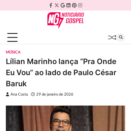
Skip
Facebook
Twitter
Google
Linkedin
Pinterest
Instagram
to
Plus
content
MÚSICA
Lílian Marinho lança “Pra Onde
Eu Vou” ao lado de Paulo César
Baruk
Ana Costa
29 de janeiro de 2026