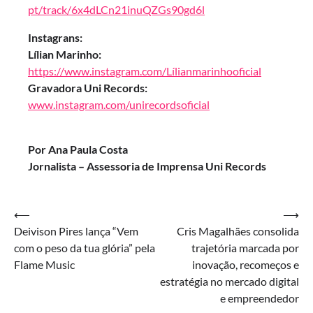
pt/track/6x4dLCn21inuQZGs90gd6l
Instagrans:
Lílian Marinho:
https://www.instagram.com/Lílianmarinhooficial
Gravadora Uni Records:
www.instagram.com/unirecordsoficial
Por Ana Paula Costa
Jornalista – Assessoria de Imprensa Uni Records
Navegação
⟵
⟶
Deivison Pires lança “Vem
Cris Magalhães consolida
de
com o peso da tua glória” pela
trajetória marcada por
Post
Flame Music
inovação, recomeços e
estratégia no mercado digital
e empreendedor