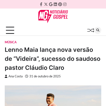
Skip
Facebook
Twitter
Google
Linkedin
Pinterest
Instagram
to
Plus
content
MÚSICA
Lenno Maia lança nova versão
de “Videira”, sucesso do saudoso
pastor Cláudio Claro
Ana Costa
31 de outubro de 2025