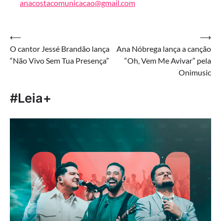
anacostacomunicacao@gmail.com
Navegação
⟵
⟶
O cantor Jessé Brandão lança
Ana Nóbrega lança a canção
de
“Não Vivo Sem Tua Presença”
“Oh, Vem Me Avivar” pela
Post
Onimusic
#Leia+