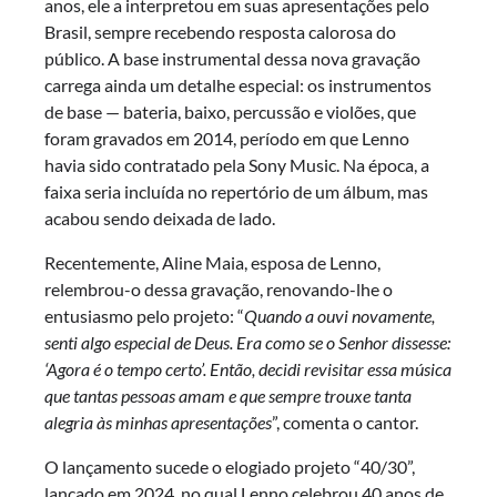
anos, ele a interpretou em suas apresentações pelo
Brasil, sempre recebendo resposta calorosa do
público. A base instrumental dessa nova gravação
carrega ainda um detalhe especial: os instrumentos
de base — bateria, baixo, percussão e violões, que
foram gravados em 2014, período em que Lenno
havia sido contratado pela Sony Music. Na época, a
faixa seria incluída no repertório de um álbum, mas
acabou sendo deixada de lado.
Recentemente, Aline Maia, esposa de Lenno,
relembrou-o dessa gravação, renovando-lhe o
entusiasmo pelo projeto: “
Quando a ouvi novamente,
senti algo especial de Deus. Era como se o Senhor dissesse:
‘Agora é o tempo certo’. Então, decidi revisitar essa música
que tantas pessoas amam e que sempre trouxe tanta
alegria às minhas apresentações
”, comenta o cantor.
O lançamento sucede o elogiado projeto “40/30”,
lançado em 2024, no qual Lenno celebrou 40 anos de