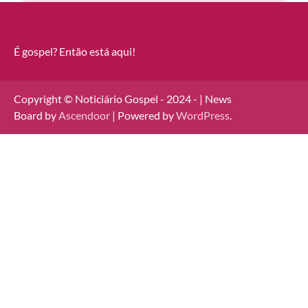
É gospel? Então está aqui!
Copyright © Noticiário Gospel - 2024 - | News
Board by
Ascendoor
| Powered by
WordPress
.