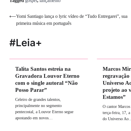
Tagged
gospel
,
lançamento
Navegação
⟵
Yomi Santiago lança o lyric vídeo de “Tudo Entregarei”, sua
primeira música em português
de
Post
#Leia+
Talita Santos estreia na
Marcos Mir
Gravadora Louvor Eterno
regravação
com o single autoral “Não
Universo A
Posso Parar”
projeto ao 
Estamos”
Celeiro de grandes talentos,
principalmente no segmento
O cantor Marcos 
pentecostal, a Louvor Eterno segue
terça-feira, 17, 
apostando em novos…
do Universo Ao