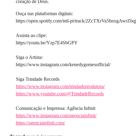
coração de Deus.
Ouça nas plataformas digitais:
https://open.spotify.com/intl-pt/track/2ZcTXrVa5bnxgAwrZb
Assista ao clipe:
https://youtu.be/Yzp7E4SbGPY
Siga o Artista:
https://www.instagram.com/kenedygomesofficial/
Siga Trindade Records
https://www.instagram.com/trindadeprodutora/
https://www.youtube.com/@TrindadeRecords
Comunicação e Imprensa: Agência Infinit
https://www.instagram.com/agenciainfinit/
https://agenciainfinit.com/