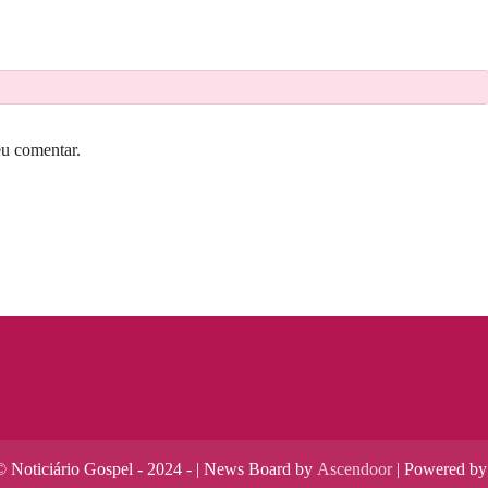
eu comentar.
 Noticiário Gospel - 2024 - | News Board by
Ascendoor
| Powered b