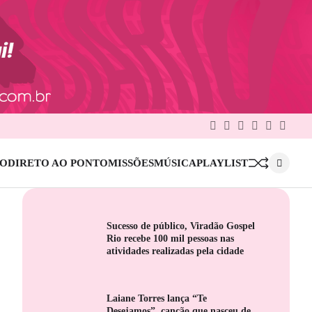
Facebook
Twitter
Google
Linkedin
Pinterest
Instag
Plus
IO
DIRETO AO PONTO
MISSÕES
MÚSICA
PLAYLIST
Sucesso de público, Viradão Gospel
Rio recebe 100 mil pessoas nas
atividades realizadas pela cidade
Laiane Torres lança “Te
Desejamos”, canção que nasceu de