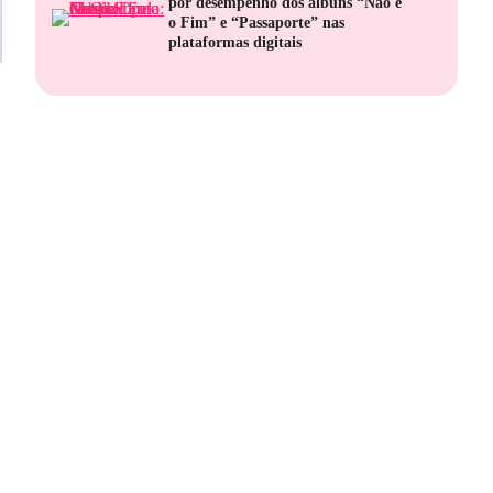
por desempenho dos álbuns “Não é
o Fim” e “Passaporte” nas
plataformas digitais