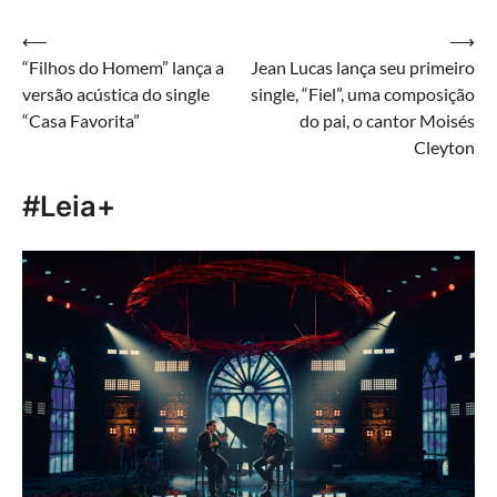
Navegação
⟵
⟶
“Filhos do Homem” lança a
Jean Lucas lança seu primeiro
de
versão acústica do single
single, “Fiel”, uma composição
Post
“Casa Favorita”
do pai, o cantor Moisés
Cleyton
#Leia+