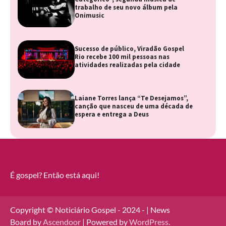
trabalho de seu novo álbum pela
Onimusic
Sucesso de público, Viradão Gospel
Rio recebe 100 mil pessoas nas
atividades realizadas pela cidade
Laiane Torres lança “Te Desejamos”,
canção que nasceu de uma década de
espera e entrega a Deus
É gospel? Então está aqui!
Copyright © Noticiário Gospel - 2024 - | News
Board by
Ascendoor
| Powered by
WordPress
.