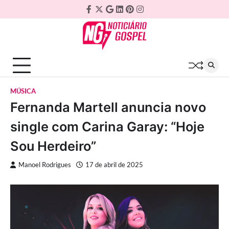
Skip
Facebook
Twitter
Google
Linkedin
Pinterest
Instagram
to
Plus
content
MÚSICA
Fernanda Martell anuncia novo
single com Carina Garay: “Hoje
Sou Herdeiro”
Manoel Rodrigues
17 de abril de 2025