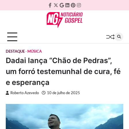
Skip
Facebook
Twitter
Google
Linkedin
Pinterest
Instagram
to
Plus
content
DESTAQUE
MÚSICA
Dadai lança “Chão de Pedras”,
um forró testemunhal de cura, fé
e esperança
Roberto Azevedo
10 de julho de 2025