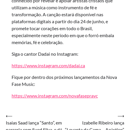
conhecido por revelar e apoiar artistas cristãos que
utilizam a música como instrumento de fé e
transformação. A canção estará disponível nas
plataformas digitais a partir do dia 24 de junho, e
promete tocar corações em todo o Brasil,
especialmente neste período em que o forró embala
memórias, fé e celebração.
Siga o cantor Dadai no Instagram:
https://www.instagram.com/dadai.ca
Fique por dentro dos próximos lançamentos da Nova
Fase Music:
https://www.instagram.com/novafasepravc
Navegação
⟵
⟶
Isaias Saad lança “Santo”, em
Izabelle Ribeiro lança
de
parceria com Sued Silva, e dá
“Levanta da Cama – Acústico”