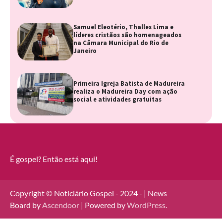
Samuel Eleotério, Thalles Lima e
líderes cristãos são homenageados
na Câmara Municipal do Rio de
Janeiro
Primeira Igreja Batista de Madureira
realiza o Madureira Day com ação
social e atividades gratuitas
É gospel? Então está aqui!
Copyright © Noticiário Gospel - 2024 - | News
Board by
Ascendoor
| Powered by
WordPress
.