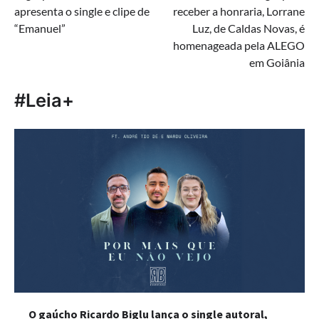
de
apresenta o single e clipe de
receber a honraria, Lorrane
Post
“Emanuel”
Luz, de Caldas Novas, é
homenageada pela ALEGO
em Goiânia
#Leia+
O gaúcho Ricardo Biglu lança o single autoral,