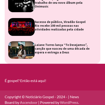
trabalho de seu novo álbum pela
Onimusic
Sucesso de público, Viradão Gospel
Rio recebe 100 mil pessoas nas
atividades realizadas pela cidade
Laiane Torres lança “Te Desejamos”,
canção que nasceu de uma década de
espera e entrega a Deus
É gospel? Então está aqui!
Copyright © Noticiário Gospel - 2024 - | News
Board by
Ascendoor
| Powered by
WordPress
.