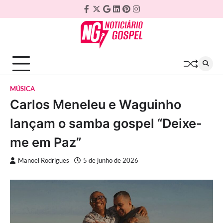
Skip
Facebook
Twitter
Google
Linkedin
Pinterest
Instagram
to
Plus
content
MÚSICA
Carlos Meneleu e Waguinho
lançam o samba gospel “Deixe-
me em Paz”
Manoel Rodrigues
5 de junho de 2026