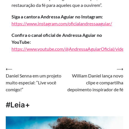
restauração da fé para aqueles que a ouvirem”.
Siga a cantora Andressa Aguiar no Instagram:
https://www.instagram.com/oficialandressaaguiar/
Confira o canal oficial de Andressa Aguiar no
YouTube:
https://www.youtube.com/@AndressaAguiarOficial/videos
Navegação
⟵
⟶
Daniel Senna em um projeto
William Daniel lança novo
de
muito especial: “Live você
clipe e compartilha
Post
comigo!”
depoimento inspirador de fé
#Leia+