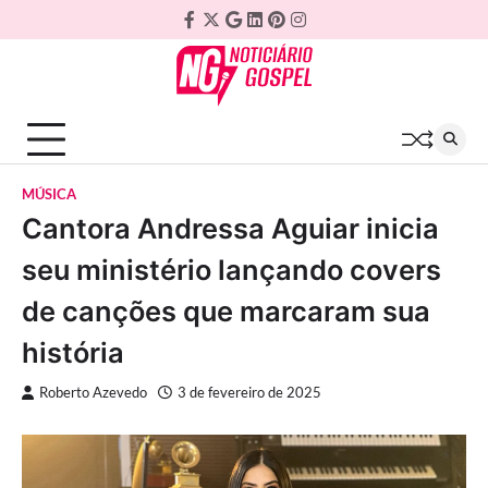
Skip
Facebook
Twitter
Google
Linkedin
Pinterest
Instagram
to
Plus
content
MÚSICA
Cantora Andressa Aguiar inicia
seu ministério lançando covers
de canções que marcaram sua
história
Roberto Azevedo
3 de fevereiro de 2025