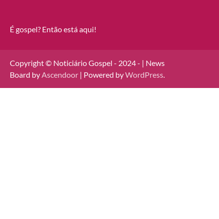
É gospel? Então está aqui!
Copyright © Noticiário Gospel - 2024 - | News
Board by
Ascendoor
| Powered by
WordPress
.