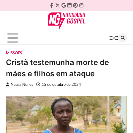
Skip
Facebook
Twitter
Google
Linkedin
Pinterest
Instagram
to
Plus
content
MISSÕES
Cristã testemunha morte de
mães e filhos em ataque
Naara Nunes
15 de outubro de 2024