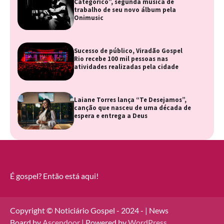
Categórico”, segunda música de
trabalho de seu novo álbum pela
Onimusic
Sucesso de público, Viradão Gospel
Rio recebe 100 mil pessoas nas
atividades realizadas pela cidade
Laiane Torres lança “Te Desejamos”,
canção que nasceu de uma década de
espera e entrega a Deus
É gospel? Então está aqui!
Copyright © Noticiário Gospel - 2024 - | News
Board by
Ascendoor
| Powered by
WordPress
.