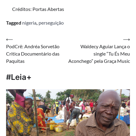
Créditos: Portas Abertas
Tagged
nigeria
,
perseguição
Navegação
⟵
⟶
PodCrê: Andréa Sorvetão
Waldecy Aguiar Lança o
de
Critica Documentário das
single “Tu És Meu
Post
Paquitas
Aconchego” pela Graça Music
#Leia+