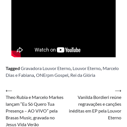
Tagged
Gravadora Louvor Eterno
,
Louvor Eterno
,
Marcelo
Dias e Fabiana
,
ONErpm Gospel
,
Rei da Glória
Navegação
⟵
⟶
Theo Rubia e Marcelo Markes
Vanilda Bordieri reúne
de
lançam “Eu Só Quero Tua
regravações e canções
Post
Presença – AO VIVO” pela
inéditas em EP pela Louvor
Brasas Music, gravada no
Eterno
Jesus Vida Verão