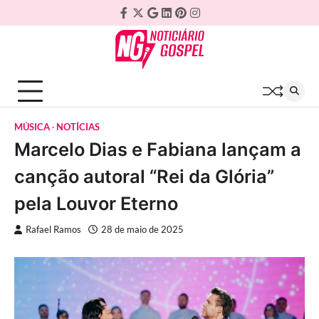
Skip
Facebook
Twitter
Google
Linkedin
Pinterest
Instagram
to
Plus
content
MÚSICA
NOTÍCIAS
Marcelo Dias e Fabiana lançam a
canção autoral “Rei da Glória”
pela Louvor Eterno
Rafael Ramos
28 de maio de 2025