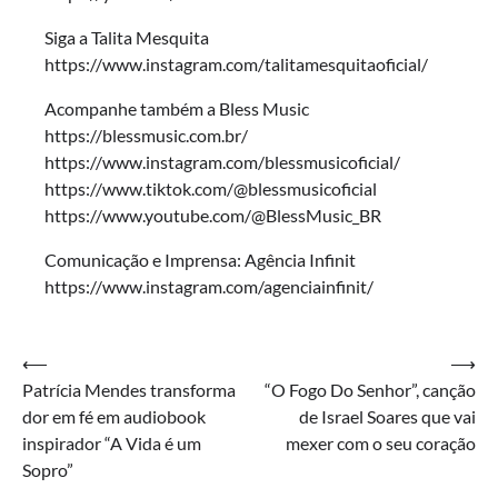
Siga a Talita Mesquita
https://www.instagram.com/talitamesquitaoficial/
Acompanhe também a Bless Music
https://blessmusic.com.br/
https://www.instagram.com/blessmusicoficial/
https://www.tiktok.com/@blessmusicoficial
https://www.youtube.com/@BlessMusic_BR
Comunicação e Imprensa: Agência Infinit
https://www.instagram.com/agenciainfinit/
Navegação
⟵
⟶
Patrícia Mendes transforma
“O Fogo Do Senhor”, canção
de
dor em fé em audiobook
de Israel Soares que vai
Post
inspirador “A Vida é um
mexer com o seu coração
Sopro”