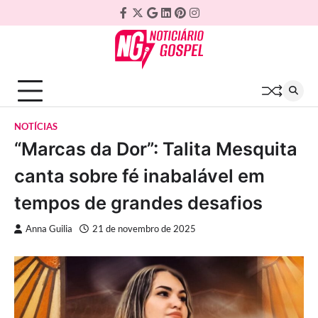
Skip
Facebook
Twitter
Google
Linkedin
Pinterest
Instagram
to
Plus
content
NOTÍCIAS
“Marcas da Dor”: Talita Mesquita
canta sobre fé inabalável em
tempos de grandes desafios
Anna Guilia
21 de novembro de 2025