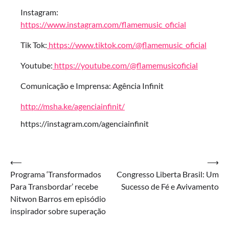
Instagram:
https://www.instagram.com/flamemusic_oficial
Tik Tok:
https://www.tiktok.com/@flamemusic_oficial
Youtube:
https://youtube.com/@flamemusicoficial
Comunicação e Imprensa: Agência Infinit
http://msha.ke/agenciainfinit/
https://instagram.com/agenciainfinit
Navegação
⟵
⟶
Programa ‘Transformados
Congresso Liberta Brasil: Um
de
Para Transbordar’ recebe
Sucesso de Fé e Avivamento
Post
Nitwon Barros em episódio
inspirador sobre superação