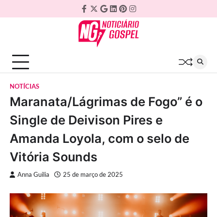
Skip
Facebook
Twitter
Google
Linkedin
Pinterest
Instagram
to
Plus
content
NOTÍCIAS
Maranata/Lágrimas de Fogo” é o
Single de Deivison Pires e
Amanda Loyola, com o selo de
Vitória Sounds
Anna Guilia
25 de março de 2025